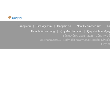
Quay lại
Trang chủ
|
Tìm việc làm
|
Đăng hồ sơ
|
Nhật ký tìm việc làm
|
Tà
Thỏa thuận sử dụng
|
Quy định bảo mật
|
Quy chế hoạt động
Bản quyền © 2002 - 2026 - Công Ty Cổ
MST: 0101269511 - Ngày cấp: 01/07/2008 Nơi cấp: Sở Kế H
Giấy p