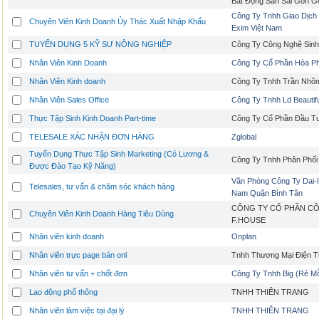
Bất Động Sản Sài Gòn G
Công Ty Tnhh Giao Dịch
Chuyên Viên Kinh Doanh Ủy Thác Xuất Nhập Khẩu
Exim Việt Nam
TUYỂN DỤNG 5 KỸ SƯ NÔNG NGHIỆP
Công Ty Công Nghệ Sinh
Nhân Viên Kinh Doanh
Công Ty Cổ Phần Hòa Ph
Nhân Viên Kinh doanh
Công Ty Tnhh Trần Nhô
Nhân Viên Sales Office
Công Ty Tnhh Ld Beautifu
Thực Tập Sinh Kinh Doanh Part-time
Công Ty Cổ Phần Đầu T
TELESALE XÁC NHẬN ĐƠN HÀNG
Zglobal
Tuyển Dụng Thực Tập Sinh Marketing (Có Lương &
Công Ty Tnhh Phân Phối
Được Đào Tạo Kỹ Năng)
Văn Phòng Công Ty Dai-Ich
Telesales, tư vấn & chăm sóc khách hàng
Nam Quận Bình Tân
CÔNG TY CỔ PHẦN C
Chuyên Viên Kinh Doanh Hàng Tiêu Dùng
F.HOUSE
Nhân viên kinh doanh
Onplan
Nhân viên trực page bán onl
Tnhh Thương Mại Điện T
Nhân viên tư vấn + chốt đơn
Công Ty Tnhh Big (Rẻ M
Lao động phổ thông
TNHH THIÊN TRANG
Nhân viên làm việc tại đại lý
TNHH THIÊN TRANG