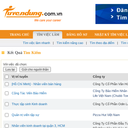
TRANG CHỦ
TÌM VIỆC LÀM
ĐĂNG HỒ SƠ
NHẬT KÝ TÌM VIỆC 
Tìm việc làm nhanh
|
Tìm kiếm nâng cao
|
Tìm theo địa điểm
|
Tìm 
Kết Quả
Tìm Kiếm
Với việc đã chọn:
Vị trí tuyển
Công ty
[Hồ Chí Minh] - Nhân viên bán hàng
Công Ty Cổ Phần Văn H
Công Ty Bảo Hiểm Nhân
Cộng Tác Viên Bảo Hiểm
Life Việt Nam (Chubb Tow
Thực tập sinh Kinh doanh
Công Ty Cổ Phần Odin 
Quản trị viên tập sự
Pizza Hut Việt Nam
Công Ty Cổ Phần Đầu Tư
Nhân viên kinh doanh tại quận 3, HCM