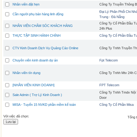
Nhân viên đặt hẹn
Công Ty Truyền Thông 
Đại Lý Phân Phối Chi Nh
Cần người phụ bán hàng linh động
Trung - Đà Nẵng
Công Ty Cổ Phần Đầu Tư
NHÂN VIÊN CHĂM SÓC KHÁCH HÀNG
24h Plus
THỰC TẬP SINH HÀNH CHÍNH
Công Ty Cổ Phần Đầu T
CTV Kinh Doanh Dịch Vụ Quảng Cáo Online
Công Ty Tnhh Truyền T
Chuyên viên kinh doanh dự án
Fpt Telecom
Nhân viên tín dụng
Công Ty Tnhh Mtv 24h Cr
[NHÂN VIÊN KINH DOANH]
FPT Telecom
Công Ty Tnhh Tmdv Nội 
Sale Admin ( Trợ Lý Kinh Doanh )
Door
MISA - Tuyển 15 NVKD phần mềm kế toán
Công Ty Cổ Phần Misa
Với việc đã chọn:
Tổng t