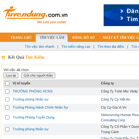
TRANG CHỦ
TÌM VIỆC LÀM
ĐĂNG HỒ SƠ
NHẬT KÝ TÌM VIỆC 
Tìm việc làm nhanh
|
Tìm kiếm nâng cao
|
Tìm theo địa điểm
|
Tìm 
Kết Quả
Tìm Kiếm
Với việc đã chọn:
Vị trí tuyển
Công ty
TRƯỞNG PHÒNG HCNS
Công Ty Tnhh Mtv Vbđq 
Trưởng phòng Nhân sự
Công Ty Cp Việt An
Trưởng Phòng Hành Chính Nhân Sự
Cty Cp Gia Vị Vn
Vietsourcing Human Res
Trưởng Phòng Tuyển Dụng
Consulting Corp
Công Ty Cố Phần Y Dượ
Trưởng phòng Nhân sự
Trọng Cảnh
Công Ty Tnhh Đầu Tư, T