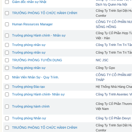
Giám đốc nhân sự Nhật
Dịch Vụ Quinn Ha Nội
Công Ty Tnhh Sợi Dệt H
TRƯỞNG PHÒNG TỔ CHỨC HÀNH CHÍNH
Comfor
CÔNG TY CỔ PHẦN N
Human Resources Manager
SÔNG HỒNG
Công Ty Cổ Phần Hợp T
Trưởng phòng Hành chính - Nhân sự
Việt - Hàn
Trưởng phòng nhân sự
Công Ty Tnhh Tm Tri T
Trưởng phòng nhân sự
Công Ty Tnhh Tm Tri T
TRƯỞNG PHÒNG TUYỂN DỤNG
NIC JSC
Trưởng phòng nhân sự
Công Ty Gpo
CÔNG TY CỔ PHẦN A
Nhân Viên Nhân Sự - Quy Trình.
THÁP
Trưởng phòng Đào tạo
Hệ Thống Nhà Hàng Ch
Trưởng phòng Hành chính- Nhân sự
Công Ty Tnhh Asentec V
Công Ty Cổ Phần Thương
Trưởng phòng hành chính
Việt Nam
Trưởng phòng Nhân sự
Công Ty Cổ Phần Devyt
Công Ty Tnhh Sợi Dệt H
TRƯỞNG PHÒNG TỔ CHỨC HÀNH CHÍNH
Comfor