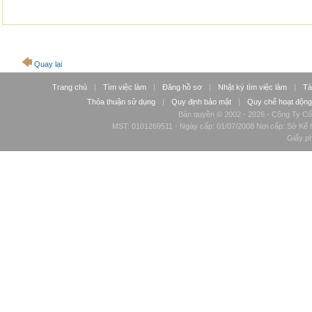
Quay lại
Trang chủ
|
Tìm việc làm
|
Đăng hồ sơ
|
Nhật ký tìm việc làm
|
Tà
Thỏa thuận sử dụng
|
Quy định bảo mật
|
Quy chế hoạt động
Bản quyền © 2002 - 2026 - Công Ty Cổ
MST: 0101269511 - Ngày cấp: 01/07/2008 Nơi cấp: Sở Kế H
Giấy p