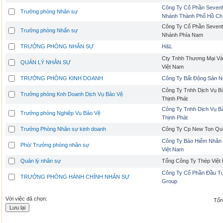
Công Ty Cổ Phần Sevenh
Trưởng phòng Nhân sự
Nhánh Thành Phố Hồ Ch
Công Ty Cổ Phần Sevenh
Trưởng phòng Nhấn sự
Nhánh Phía Nam
TRƯỞNG PHÒNG NHÂN SỰ
H&L
Cty Tnhh Thương Mại Và
QUẢN LÝ NHÂN SỰ
Việt Nam
TRƯỞNG PHÒNG KINH DOANH
Công Ty Bất Động Sản N
Công Ty Tnhh Dịch Vụ B
Trưởng phòng Knh Doanh Dịch Vụ Bảo Vệ
Thịnh Phát
Công Ty Tnhh Dịch Vụ B
Trưởng phòng Nghiệp Vụ Bảo Vệ
Thịnh Phát
Trưởng Phòng Nhân sự kinh doanh
Công Ty Cp New Ton Qu
Công Ty Bảo Hiểm Nhân 
Phó/ Trưởng phòng nhân sự
Việt Nam
Quản lý nhân sự
Tổng Công Ty Thép Việt
Công Ty Cổ Phần Đầu Tư
TRƯỞNG PHÒNG HÀNH CHÍNH NHÂN SỰ
Group
Với việc đã chọn:
Tổng