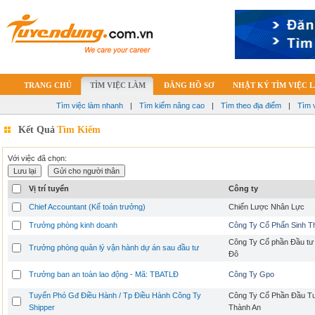
TRANG CHỦ
TÌM VIỆC LÀM
ĐĂNG HỒ SƠ
NHẬT KÝ TÌM VIỆC 
Tìm việc làm nhanh
|
Tìm kiếm nâng cao
|
Tìm theo địa điểm
|
Tìm 
Kết Quả
Tìm Kiếm
Với việc đã chọn:
Vị trí tuyển
Công ty
Chief Accountant (Kế toán trưởng)
Chiến Lược Nhân Lực
Trưởng phòng kinh doanh
Công Ty Cổ Phẩn Sinh T
Công Ty Cổ phần Đầu tư 
Trưởng phòng quản lý vận hành dự án sau đầu tư
Đô
Trưởng ban an toàn lao động - Mã: TBATLĐ
Công Ty Gpo
Tuyển Phó Gđ Điều Hành / Tp Điều Hành Công Ty
Công Ty Cổ Phần Đầu T
Shipper
Thành An