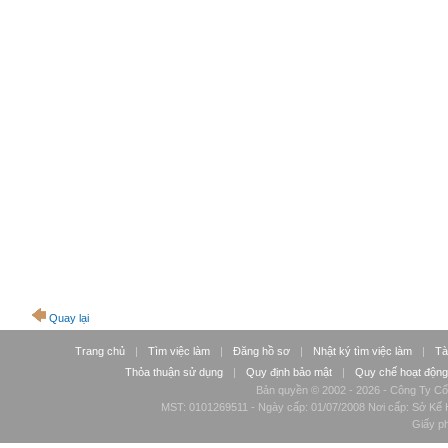
Quay lại
Trang chủ
|
Tìm việc làm
|
Đăng hồ sơ
|
Nhật ký tìm việc làm
|
Tà
Thỏa thuận sử dụng
|
Quy định bảo mật
|
Quy chế hoạt động
Bản quyền © 2002 - 2026 - Công Ty Cổ
MST: 0101269511 - Ngày cấp: 01/07/2008 Nơi cấp: Sở Kế H
Giấy p