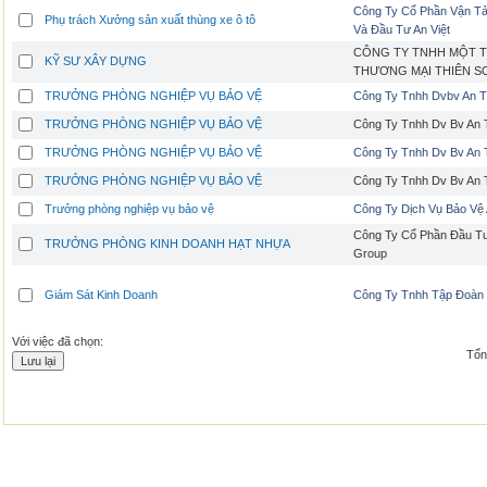
Công Ty Cổ Phần Vận Tả
Phụ trách Xưởng sản xuất thùng xe ô tô
Và Đầu Tư An Việt
CÔNG TY TNHH MỘT T
KỸ SƯ XÂY DỰNG
THƯƠNG MẠI THIÊN S
TRƯỞNG PHÒNG NGHIỆP VỤ BẢO VỆ
Công Ty Tnhh Dvbv An T
TRƯỞNG PHÒNG NGHIỆP VỤ BẢO VỆ
Công Ty Tnhh Dv Bv An 
TRƯỞNG PHÒNG NGHIỆP VỤ BẢO VỆ
Công Ty Tnhh Dv Bv An 
TRƯỞNG PHÒNG NGHIỆP VỤ BẢO VỆ
Công Ty Tnhh Dv Bv An 
Trưởng phòng nghiệp vụ bảo vệ
Công Ty Dịch Vụ Bảo Vệ 
Công Ty Cổ Phần Đầu Tư
TRƯỞNG PHÒNG KINH DOANH HẠT NHỰA
Group
Giám Sát Kinh Doanh
Công Ty Tnhh Tập Đoàn
Với việc đã chọn:
Tổng