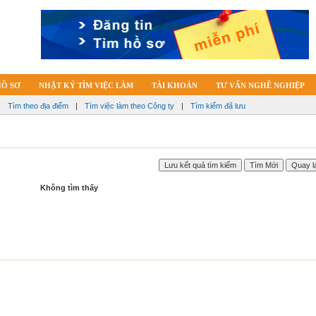
HỒ SƠ
NHẬT KÝ TÌM VIỆC LÀM
TÀI KHOẢN
TƯ VẤN NGHỀ NGHIỆP
|
Tìm theo địa điểm
|
Tìm việc làm theo Công ty
|
Tìm kiếm đã lưu
Không tìm thấy