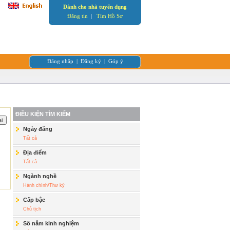
Dành cho nhà tuyển dụng
Đăng tin
|
Tìm Hồ Sơ
Đăng nhập
|
Đăng ký
|
Góp ý
ĐIỀU KIỆN TÌM KIẾM
Ngày đăng
Tất cả
Địa điểm
Tất cả
Ngành nghề
Hành chính/Thư ký
Cấp bậc
Chủ tịch
Số năm kinh nghiệm