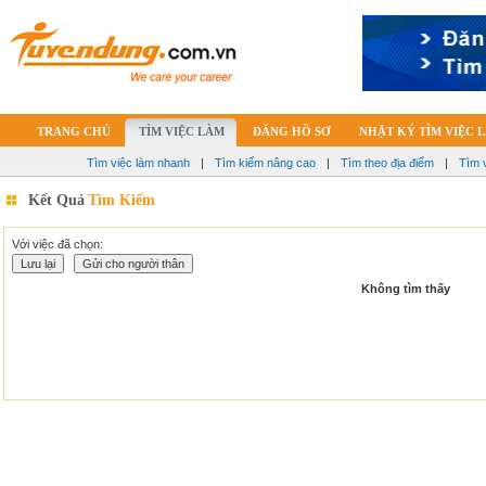
TRANG CHỦ
TÌM VIỆC LÀM
ĐĂNG HỒ SƠ
NHẬT KÝ TÌM VIỆC 
Tìm việc làm nhanh
|
Tìm kiếm nâng cao
|
Tìm theo địa điểm
|
Tìm 
Kết Quả
Tìm Kiếm
Với việc đã chọn:
Không tìm thấy