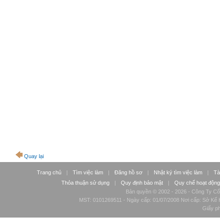
Quay lại
Trang chủ
|
Tìm việc làm
|
Đăng hồ sơ
|
Nhật ký tìm việc làm
|
Tà
Thỏa thuận sử dụng
|
Quy định bảo mật
|
Quy chế hoạt động
Bản quyền © 2002 - 2026 - Công Ty Cổ
MST: 0101269511 - Ngày cấp: 01/07/2008 Nơi cấp: Sở Kế H
Giấy p