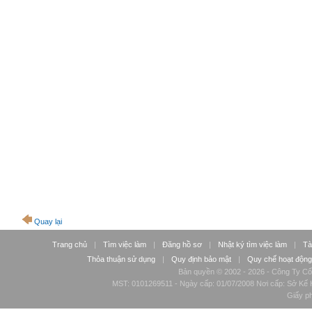
Quay lại
Trang chủ
|
Tìm việc làm
|
Đăng hồ sơ
|
Nhật ký tìm việc làm
|
Tà
Thỏa thuận sử dụng
|
Quy định bảo mật
|
Quy chế hoạt động
Bản quyền © 2002 - 2026 - Công Ty Cổ
MST: 0101269511 - Ngày cấp: 01/07/2008 Nơi cấp: Sở Kế H
Giấy p