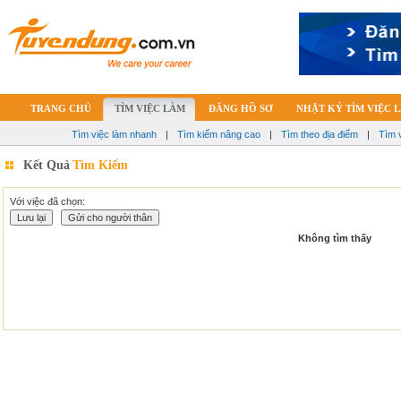
TRANG CHỦ
TÌM VIỆC LÀM
ĐĂNG HỒ SƠ
NHẬT KÝ TÌM VIỆC 
Tìm việc làm nhanh
|
Tìm kiếm nâng cao
|
Tìm theo địa điểm
|
Tìm 
Kết Quả
Tìm Kiếm
Với việc đã chọn:
Không tìm thấy