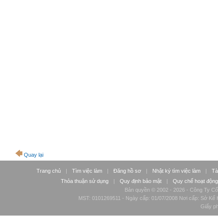
Quay lại
Trang chủ
|
Tìm việc làm
|
Đăng hồ sơ
|
Nhật ký tìm việc làm
|
Tà
Thỏa thuận sử dụng
|
Quy định bảo mật
|
Quy chế hoạt động
Bản quyền © 2002 - 2026 - Công Ty Cổ
MST: 0101269511 - Ngày cấp: 01/07/2008 Nơi cấp: Sở Kế H
Giấy p