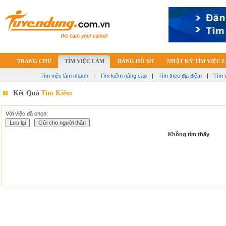
TRANG CHỦ
TÌM VIỆC LÀM
ĐĂNG HỒ SƠ
NHẬT KÝ TÌM VIỆC 
Tìm việc làm nhanh
|
Tìm kiếm nâng cao
|
Tìm theo địa điểm
|
Tìm 
Kết Quả
Tìm Kiếm
Với việc đã chọn:
Không tìm thấy