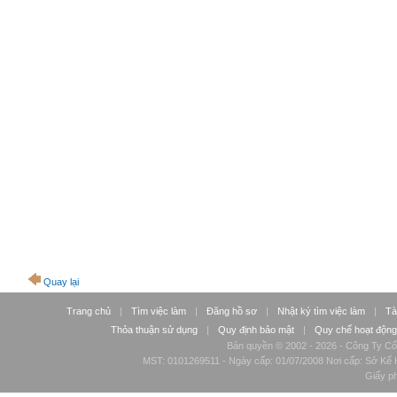
Quay lại
Trang chủ
|
Tìm việc làm
|
Đăng hồ sơ
|
Nhật ký tìm việc làm
|
Tà
Thỏa thuận sử dụng
|
Quy định bảo mật
|
Quy chế hoạt động
Bản quyền © 2002 - 2026 - Công Ty Cổ
MST: 0101269511 - Ngày cấp: 01/07/2008 Nơi cấp: Sở Kế H
Giấy p