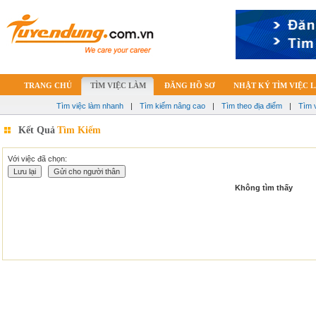
TRANG CHỦ
TÌM VIỆC LÀM
ĐĂNG HỒ SƠ
NHẬT KÝ TÌM VIỆC 
Tìm việc làm nhanh
|
Tìm kiếm nâng cao
|
Tìm theo địa điểm
|
Tìm 
Kết Quả
Tìm Kiếm
Với việc đã chọn:
Không tìm thấy