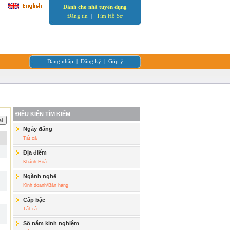
Dành cho nhà tuyển dụng
Đăng tin
|
Tìm Hồ Sơ
Đăng nhập
|
Đăng ký
|
Góp ý
ĐIỀU KIỆN TÌM KIẾM
Ngày đăng
Tất cả
Địa điểm
Khánh Hoà
Ngành nghề
Kinh doanh/Bán hàng
Cấp bậc
Tất cả
Số năm kinh nghiệm