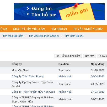
HỒ SƠ
NHẬT KÝ TÌM VIỆC LÀM
TÀI KHOẢN
TƯ VẤN NGHỀ NGHIỆP
|
Tìm theo địa điểm
|
Tìm việc làm theo Công ty
|
Tìm kiếm đã lưu
Công ty
Địa điểm
Ngày đăng
Movi Việt Nam
Toàn quốc
31-10-2021
Công Ty Tnhh Thịnh Phong
Khánh Hoà
20-04-2021
Công Ty Cp Tng Power - Tập Đoàn
Toàn quốc
20-05-2020
Sendai
Công Ty Trách Nhiệm Hữu Hạn Aqua
Khánh Hoà
17-03-2020
Công ty TNHH Công Nghệ Sinh Học
Khánh Hoà
06-02-2020
Biopro Khánh Hòa
Công ty TNHH Công Nghệ Sinh Học