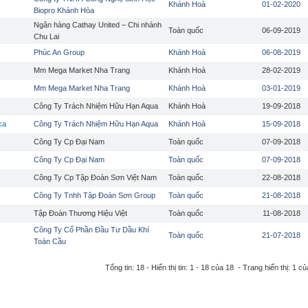
Khánh Hoà
01-02-2020
Biopro Khánh Hòa
Ngân hàng Cathay United – Chi nhánh
Toàn quốc
06-09-2019
Chu Lai
Phúc An Group
Khánh Hoà
06-08-2019
Mm Mega Market Nha Trang
Khánh Hoà
28-02-2019
Mm Mega Market Nha Trang
Khánh Hoà
03-01-2019
Công Ty Trách Nhiệm Hữu Hạn Aqua
Khánh Hoà
19-09-2018
ca
Công Ty Trách Nhiệm Hữu Hạn Aqua
Khánh Hoà
15-09-2018
Công Ty Cp Đại Nam
Toàn quốc
07-09-2018
Công Ty Cp Đại Nam
Toàn quốc
07-09-2018
Công Ty Cp Tập Đoàn Sơn Việt Nam
Toàn quốc
22-08-2018
Công Ty Tnhh Tập Đoàn Sơn Group
Toàn quốc
21-08-2018
Tập Đoàn Thương Hiệu Việt
Toàn quốc
11-08-2018
Công Ty Cổ Phần Đầu Tư Dầu Khí
Toàn quốc
21-07-2018
Toàn Cầu
Tổng tin: 18 - Hiển thị tin: 1 - 18 của 18 - Trang hiển thị: 1 củ