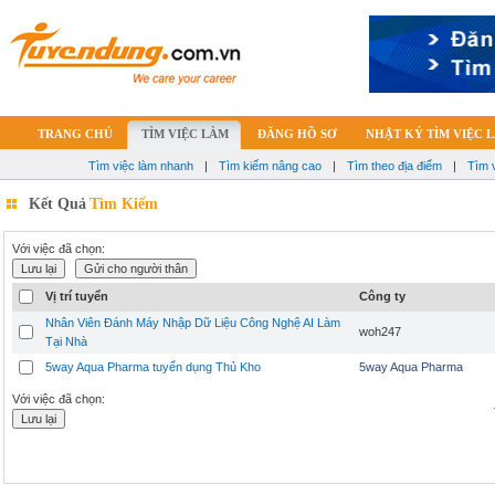
TRANG CHỦ
TÌM VIỆC LÀM
ĐĂNG HỒ SƠ
NHẬT KÝ TÌM VIỆC 
Tìm việc làm nhanh
|
Tìm kiếm nâng cao
|
Tìm theo địa điểm
|
Tìm 
Kết Quả
Tìm Kiếm
Với việc đã chọn:
Vị trí tuyển
Công ty
Nhân Viên Đánh Máy Nhập Dữ Liệu Công Nghệ AI Làm
woh247
Tại Nhà
5way Aqua Pharma tuyển dụng Thủ Kho
5way Aqua Pharma
Với việc đã chọn: