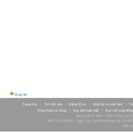
Quay lại
Trang chủ
|
Tìm việc làm
|
Đăng hồ sơ
|
Nhật ký tìm việc làm
|
Tà
Thỏa thuận sử dụng
|
Quy định bảo mật
|
Quy chế hoạt động
Bản quyền © 2002 - 2026 - Công Ty Cổ
MST: 0101269511 - Ngày cấp: 01/07/2008 Nơi cấp: Sở Kế H
Giấy p