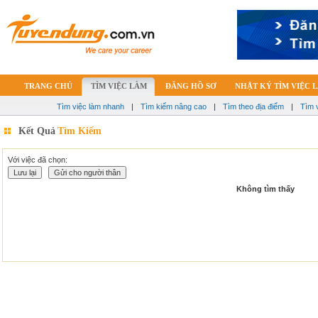
TRANG CHỦ
TÌM VIỆC LÀM
ĐĂNG HỒ SƠ
NHẬT KÝ TÌM VIỆC 
Tìm việc làm nhanh
|
Tìm kiếm nâng cao
|
Tìm theo địa điểm
|
Tìm 
Kết Quả
Tìm Kiếm
Với việc đã chọn:
Không tìm thấy