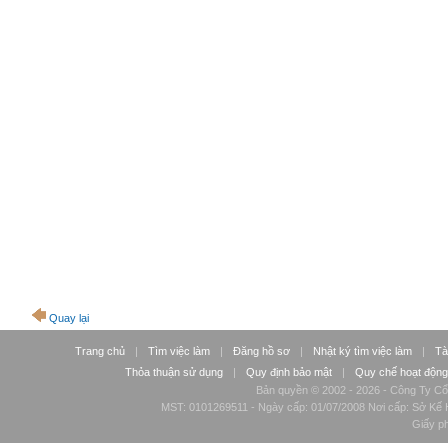
Quay lại
Trang chủ
|
Tìm việc làm
|
Đăng hồ sơ
|
Nhật ký tìm việc làm
|
Tà
Thỏa thuận sử dụng
|
Quy định bảo mật
|
Quy chế hoạt động
Bản quyền © 2002 - 2026 - Công Ty Cổ
MST: 0101269511 - Ngày cấp: 01/07/2008 Nơi cấp: Sở Kế H
Giấy p