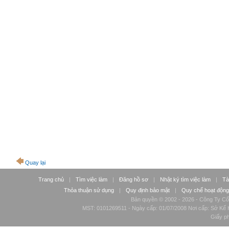
Quay lại
Trang chủ
|
Tìm việc làm
|
Đăng hồ sơ
|
Nhật ký tìm việc làm
|
Tà
Thỏa thuận sử dụng
|
Quy định bảo mật
|
Quy chế hoạt động
Bản quyền © 2002 - 2026 - Công Ty Cổ
MST: 0101269511 - Ngày cấp: 01/07/2008 Nơi cấp: Sở Kế H
Giấy p