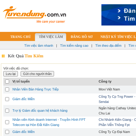
TRANG CHỦ
TÌM VIỆC LÀM
ĐĂNG HỒ SƠ
NHẬT KÝ TÌM VIỆC 
Tìm việc làm nhanh
|
Tìm kiếm nâng cao
|
Tìm theo địa điểm
|
Tìm 
Kết Quả
Tìm Kiếm
Với việc đã chọn:
Vị trí tuyển
Công ty
Nhân Viên Bán Hàng Trực Tiếp
Movi Việt Nam
Công Ty Cp Tng Power -
Giám đốc Miền
Sendai
Ngân hàng Cathay United
Trợ lý Giám đốc quan hệ khách hàng
Chu Lai
Nhân viên Kinh doanh Internet - Truyền Hình FPT
Chi Nhánh Kiên Giang - 
Telecom tại Hòn Đất Kiên Giang
Phần Viễn Thông Fpt
Giám đốc Miền
Công Ty Cp Đại Nam