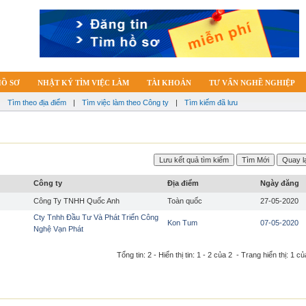
HỒ SƠ
NHẬT KÝ TÌM VIỆC LÀM
TÀI KHOẢN
TƯ VẤN NGHỀ NGHIỆP
|
Tìm theo địa điểm
|
Tìm việc làm theo Công ty
|
Tìm kiếm đã lưu
Công ty
Địa điểm
Ngày đăng
Công Ty TNHH Quốc Anh
Toàn quốc
27-05-2020
Cty Tnhh Đầu Tư Và Phát Triển Công
Kon Tum
07-05-2020
Nghệ Vạn Phát
Tổng tin: 2 - Hiển thị tin: 1 - 2 của 2 - Trang hiển thị: 1 củ