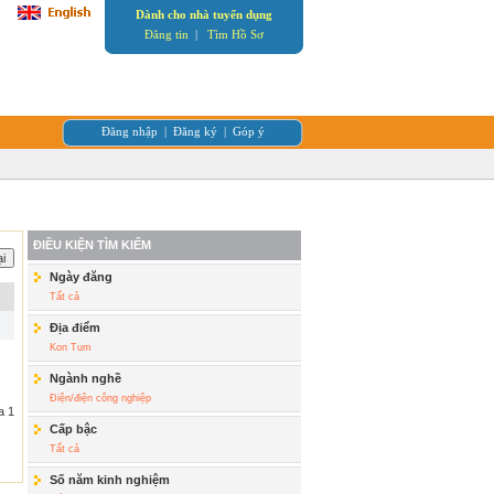
Dành cho nhà tuyển dụng
Đăng tin
|
Tìm Hồ Sơ
Đăng nhập
|
Đăng ký
|
Góp ý
ĐIỀU KIỆN TÌM KIẾM
Ngày đăng
Tất cả
Địa điểm
Kon Tum
Ngành nghề
Điện/điện công nghiệp
a 1
Cấp bậc
Tất cả
Số năm kinh nghiệm