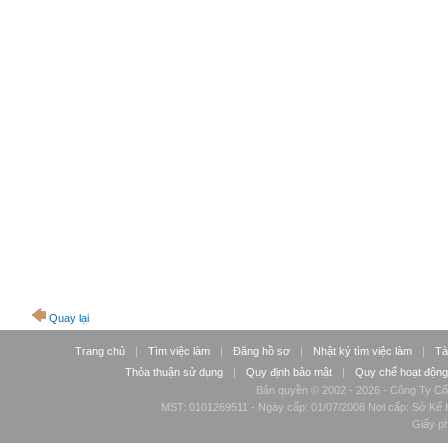
Quay lại
Trang chủ
|
Tìm việc làm
|
Đăng hồ sơ
|
Nhật ký tìm việc làm
|
Tà
Thỏa thuận sử dụng
|
Quy định bảo mật
|
Quy chế hoạt động
Bản quyền © 2002 - 2026 - Công Ty Cổ
MST: 0101269511 - Ngày cấp: 01/07/2008 Nơi cấp: Sở Kế H
Giấy p