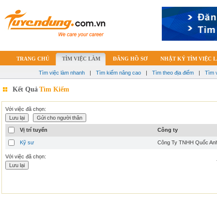
TRANG CHỦ
TÌM VIỆC LÀM
ĐĂNG HỒ SƠ
NHẬT KÝ TÌM VIỆC 
Tìm việc làm nhanh
|
Tìm kiếm nâng cao
|
Tìm theo địa điểm
|
Tìm 
Kết Quả
Tìm Kiếm
Với việc đã chọn:
Vị trí tuyển
Công ty
Kỹ sư
Công Ty TNHH Quốc An
Với việc đã chọn: