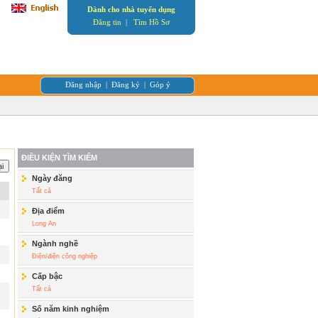
Dành cho nhà tuyển dụng
Đăng tin
|
Tìm Hồ Sơ
Đăng nhập
|
Đăng ký
|
Góp ý
ĐIỀU KIỆN TÌM KIẾM
Ngày đăng
Tất cả
Địa điểm
Long An
Ngành nghề
Điện/điện công nghiệp
Cấp bậc
Tất cả
Số năm kinh nghiệm