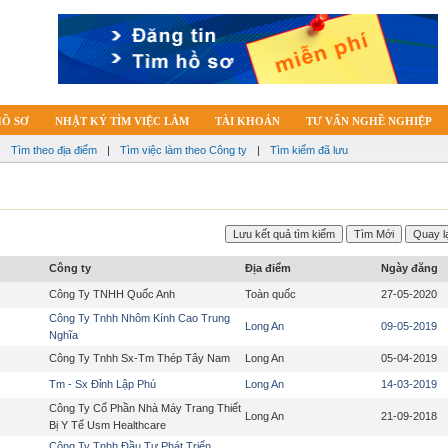
HỒ SƠ
NHẬT KÝ TÌM VIỆC LÀM
TÀI KHOẢN
TƯ VẤN NGHỀ NGHIỆP
|
Tìm theo địa điểm
|
Tìm việc làm theo Công ty
|
Tìm kiếm đã lưu
Công ty
Địa điểm
Ngày đăng
Công Ty TNHH Quốc Anh
Toàn quốc
27-05-2020
Công Ty Tnhh Nhôm Kính Cao Trung
Long An
09-05-2019
Nghĩa
Công Ty Tnhh Sx-Tm Thép Tây Nam
Long An
05-04-2019
Tm - Sx Đỉnh Lập Phú
Long An
14-03-2019
Công Ty Cổ Phần Nhà Máy Trang Thiết
Long An
21-09-2018
Bị Y Tế Usm Healthcare
Công Ty Tnhh Đầu Tư Phát Triển