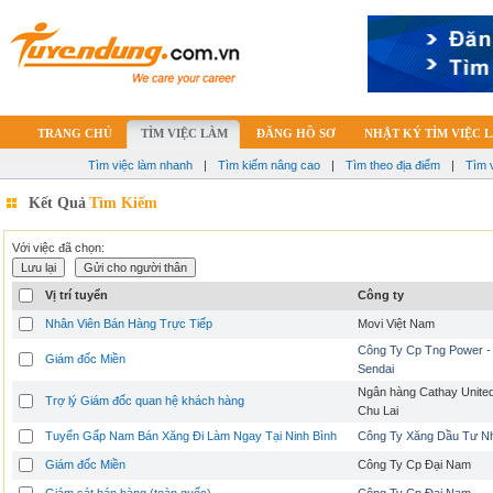
TRANG CHỦ
TÌM VIỆC LÀM
ĐĂNG HỒ SƠ
NHẬT KÝ TÌM VIỆC 
Tìm việc làm nhanh
|
Tìm kiếm nâng cao
|
Tìm theo địa điểm
|
Tìm 
Kết Quả
Tìm Kiếm
Với việc đã chọn:
Vị trí tuyển
Công ty
Nhân Viên Bán Hàng Trực Tiếp
Movi Việt Nam
Công Ty Cp Tng Power -
Giám đốc Miền
Sendai
Ngân hàng Cathay United
Trợ lý Giám đốc quan hệ khách hàng
Chu Lai
Tuyển Gấp Nam Bán Xăng Đi Làm Ngay Tại Ninh Bình
Công Ty Xăng Dầu Tư Nh
Giám đốc Miền
Công Ty Cp Đại Nam