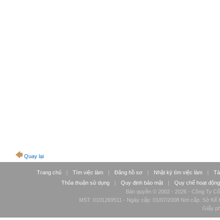
Quay lại
Trang chủ
|
Tìm việc làm
|
Đăng hồ sơ
|
Nhật ký tìm việc làm
|
Tà
Thỏa thuận sử dụng
|
Quy định bảo mật
|
Quy chế hoạt động
Bản quyền © 2002 - 2026 - Công Ty Cổ
MST: 0101269511 - Ngày cấp: 01/07/2008 Nơi cấp: Sở Kế H
Giấy p