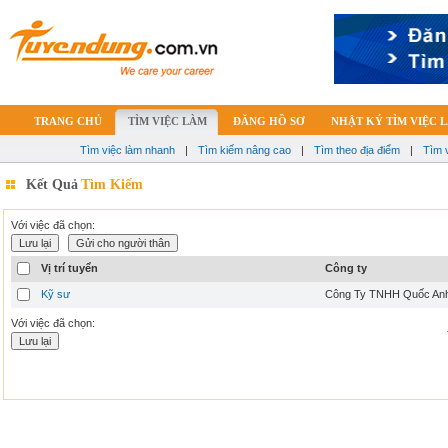
TRANG CHỦ
TÌM VIỆC LÀM
ĐĂNG HỒ SƠ
NHẬT KÝ TÌM VIỆC 
Tìm việc làm nhanh
|
Tìm kiếm nâng cao
|
Tìm theo địa điểm
|
Tìm 
Kết Quả
Tìm Kiếm
Với việc đã chọn:
Vị trí tuyển
Công ty
Kỹ sư
Công Ty TNHH Quốc An
Với việc đã chọn: