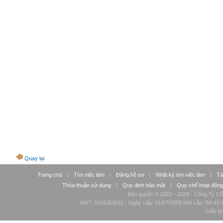
Quay lại
Trang chủ
|
Tìm việc làm
|
Đăng hồ sơ
|
Nhật ký tìm việc làm
|
Tà
Thỏa thuận sử dụng
|
Quy định bảo mật
|
Quy chế hoạt động
Bản quyền © 2002 - 2026 - Công Ty Cổ
MST: 0101269511 - Ngày cấp: 01/07/2008 Nơi cấp: Sở Kế H
Giấy p