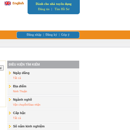
Dành cho nhà tuyển dụng
Đăng tin
|
Tìm Hồ Sơ
Đăng nhập
|
Đăng ký
|
Góp ý
ĐIỀU KIỆN TÌM KIẾM
Ngày đăng
Tất cả
Địa điểm
Ninh Thuận
Ngành nghề
Vận chuyển/Giao nhận
Cấp bậc
Tất cả
Số năm kinh nghiệm