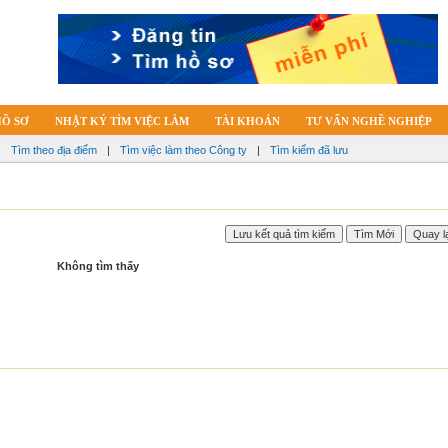
HỒ SƠ
NHẬT KÝ TÌM VIỆC LÀM
TÀI KHOẢN
TƯ VẤN NGHỀ NGHIỆP
|
Tìm theo địa điểm
|
Tìm việc làm theo Công ty
|
Tìm kiếm đã lưu
Không tìm thấy