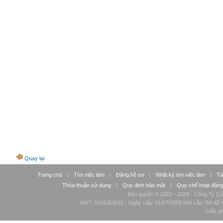
Quay lại
Trang chủ
|
Tìm việc làm
|
Đăng hồ sơ
|
Nhật ký tìm việc làm
|
Tà
Thỏa thuận sử dụng
|
Quy định bảo mật
|
Quy chế hoạt động
Bản quyền © 2002 - 2026 - Công Ty Cổ
MST: 0101269511 - Ngày cấp: 01/07/2008 Nơi cấp: Sở Kế H
Giấy p