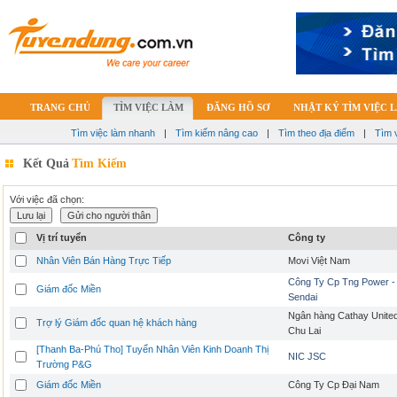
TRANG CHỦ
TÌM VIỆC LÀM
ĐĂNG HỒ SƠ
NHẬT KÝ TÌM VIỆC 
Tìm việc làm nhanh
|
Tìm kiếm nâng cao
|
Tìm theo địa điểm
|
Tìm 
Kết Quả
Tìm Kiếm
Với việc đã chọn:
Vị trí tuyển
Công ty
Nhân Viên Bán Hàng Trực Tiếp
Movi Việt Nam
Công Ty Cp Tng Power -
Giám đốc Miền
Sendai
Ngân hàng Cathay United
Trợ lý Giám đốc quan hệ khách hàng
Chu Lai
[Thanh Ba-Phú Tho] Tuyển Nhân Viên Kinh Doanh Thị
NIC JSC
Trường P&G
Giám đốc Miền
Công Ty Cp Đại Nam