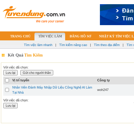
TRANG CHỦ
TÌM VIỆC LÀM
ĐĂNG HỒ SƠ
NHẬT KÝ TÌM VIỆC 
Tìm việc làm nhanh
|
Tìm kiếm nâng cao
|
Tìm theo địa điểm
|
Tìm 
Kết Quả
Tìm Kiếm
Với việc đã chọn:
Vị trí tuyển
Công ty
Nhân Viên Đánh Máy Nhập Dữ Liệu Công Nghệ AI Làm
woh247
Tại Nhà
Với việc đã chọn: