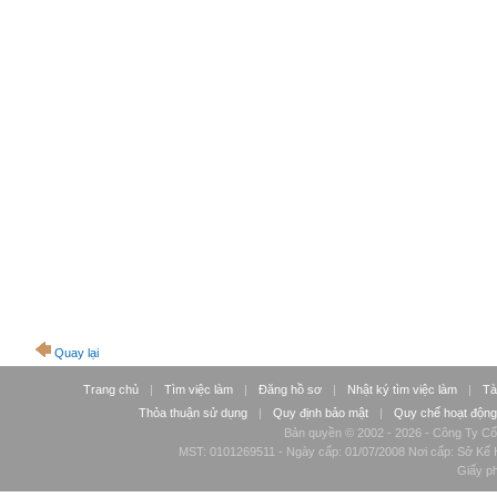
Quay lại
Trang chủ
|
Tìm việc làm
|
Đăng hồ sơ
|
Nhật ký tìm việc làm
|
Tà
Thỏa thuận sử dụng
|
Quy định bảo mật
|
Quy chế hoạt động
Bản quyền © 2002 - 2026 - Công Ty Cổ
MST: 0101269511 - Ngày cấp: 01/07/2008 Nơi cấp: Sở Kế H
Giấy p