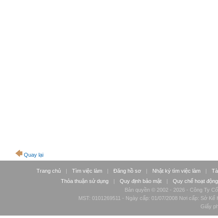
Quay lại
Trang chủ
|
Tìm việc làm
|
Đăng hồ sơ
|
Nhật ký tìm việc làm
|
Tà
Thỏa thuận sử dụng
|
Quy định bảo mật
|
Quy chế hoạt động
Bản quyền © 2002 - 2026 - Công Ty Cổ
MST: 0101269511 - Ngày cấp: 01/07/2008 Nơi cấp: Sở Kế H
Giấy p