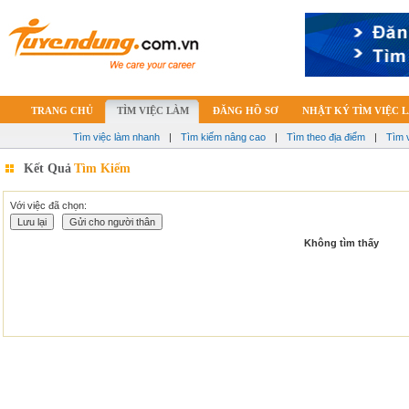
TRANG CHỦ
TÌM VIỆC LÀM
ĐĂNG HỒ SƠ
NHẬT KÝ TÌM VIỆC 
Tìm việc làm nhanh
|
Tìm kiếm nâng cao
|
Tìm theo địa điểm
|
Tìm 
Kết Quả
Tìm Kiếm
Với việc đã chọn:
Không tìm thấy