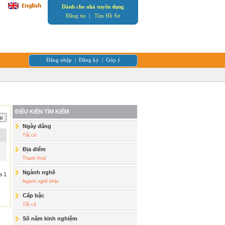
Dành cho nhà tuyển dụng
Đăng tin
|
Tìm Hồ Sơ
Đăng nhập
|
Đăng ký
|
Góp ý
ĐIỀU KIỆN TÌM KIẾM
Ngày đăng
Tất cả
Địa điểm
Thanh Hoá
Ngành nghề
a 1
Ngành nghề khác
Cấp bậc
Tất cả
Số năm kinh nghiệm