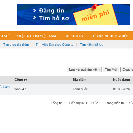
HỒ SƠ
NHẬT KÝ TÌM VIỆC LÀM
TÀI KHOẢN
TƯ VẤN NGHỀ NGHIỆP
|
Tìm theo địa điểm
|
Tìm việc làm theo Công ty
|
Tìm kiếm đã lưu
Công ty
Địa điểm
Ngày đăng
AI Làm
woh247
Toàn quốc
01-06-2026
Tổng tin: 1 - Hiển thị tin: 1 - 1 của 1 - Trang hiển thị: 1 củ