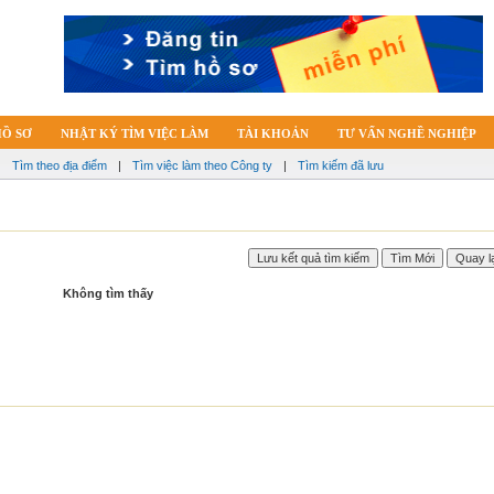
HỒ SƠ
NHẬT KÝ TÌM VIỆC LÀM
TÀI KHOẢN
TƯ VẤN NGHỀ NGHIỆP
|
Tìm theo địa điểm
|
Tìm việc làm theo Công ty
|
Tìm kiếm đã lưu
Không tìm thấy