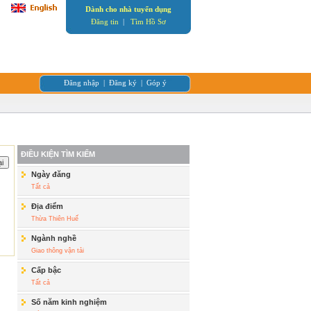
Dành cho nhà tuyển dụng
Đăng tin
|
Tìm Hồ Sơ
Đăng nhập
|
Đăng ký
|
Góp ý
ĐIỀU KIỆN TÌM KIẾM
Ngày đăng
Tất cả
Địa điểm
Thừa Thiên Huế
Ngành nghề
Giao thông vận tải
Cấp bậc
Tất cả
Số năm kinh nghiệm