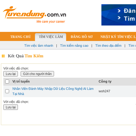
TRANG CHỦ
TÌM VIỆC LÀM
ĐĂNG HỒ SƠ
NHẬT KÝ TÌM VIỆC 
Tìm việc làm nhanh
|
Tìm kiếm nâng cao
|
Tìm theo địa điểm
|
Tìm 
Kết Quả
Tìm Kiếm
Với việc đã chọn:
Vị trí tuyển
Công ty
Nhân Viên Đánh Máy Nhập Dữ Liệu Công Nghệ AI Làm
woh247
Tại Nhà
Với việc đã chọn: