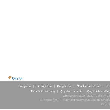
Quay lại
Trang chủ
|
Tìm việc làm
|
Đăng hồ sơ
|
Nhật ký tìm việc làm
|
Tà
Thỏa thuận sử dụng
|
Quy định bảo mật
|
Quy chế hoạt động
Bản quyền © 2002 - 2026 - Công Ty Cổ
MST: 0101269511 - Ngày cấp: 01/07/2008 Nơi cấp: Sở Kế H
Giấy p