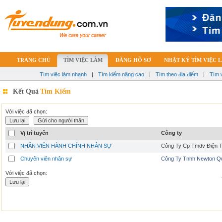
TRANG CHỦ
TÌM VIỆC LÀM
ĐĂNG HỒ SƠ
NHẬT KÝ TÌM VIỆC 
Tìm việc làm nhanh
|
Tìm kiếm nâng cao
|
Tìm theo địa điểm
|
Tìm 
Kết Quả
Tìm Kiếm
Với việc đã chọn:
Vị trí tuyển
Công ty
NHÂN VIÊN HÀNH CHÍNH NHÂN SỰ
Công Ty Cp Tmdv Điện T
Chuyên viên nhân sự
Công Ty Tnhh Newton Q
Với việc đã chọn: