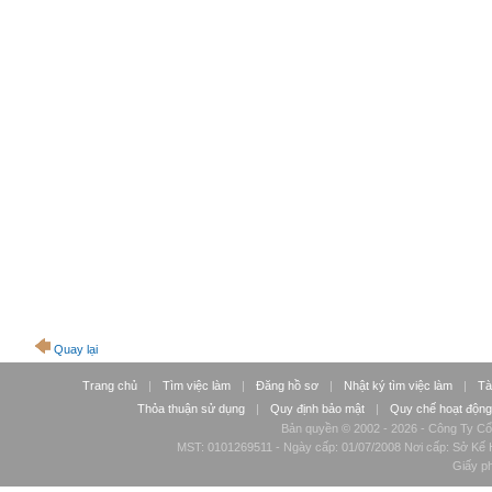
Quay lại
Trang chủ
|
Tìm việc làm
|
Đăng hồ sơ
|
Nhật ký tìm việc làm
|
Tà
Thỏa thuận sử dụng
|
Quy định bảo mật
|
Quy chế hoạt động
Bản quyền © 2002 - 2026 - Công Ty Cổ
MST: 0101269511 - Ngày cấp: 01/07/2008 Nơi cấp: Sở Kế H
Giấy p