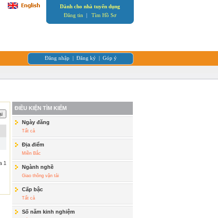
Dành cho nhà tuyển dụng
Đăng tin
|
Tìm Hồ Sơ
Đăng nhập
|
Đăng ký
|
Góp ý
ĐIỀU KIỆN TÌM KIẾM
Ngày đăng
Tất cả
Địa điểm
Miền Bắc
a 1
Ngành nghề
Giao thông vận tải
Cấp bậc
Tất cả
Số năm kinh nghiệm