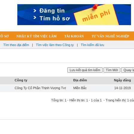
HỒ SƠ
NHẬT KÝ TÌM VIỆC LÀM
TÀI KHOẢN
TƯ VẤN NGHỀ NGHIỆP
|
Tìm theo địa điểm
|
Tìm việc làm theo Công ty
|
Tìm kiếm đã lưu
Công ty
Địa điểm
Ngày đăng
Công Ty Cổ Phần Thịnh Vượng Tvt
Miền Bắc
14-11-2019
Tổng tin: 1 - Hiển thị tin: 1 - 1 của 1 - Trang hiển thị: 1 củ