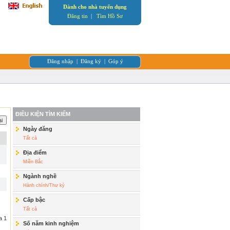
Dành cho nhà tuyển dụng
Đăng tin
|
Tìm Hồ Sơ
Đăng nhập
|
Đăng ký
|
Góp ý
ĐIỀU KIỆN TÌM KIẾM
Ngày đăng
Tất cả
Địa điểm
Miền Bắc
Ngành nghề
Hành chính/Thư ký
Cấp bậc
Tất cả
a 1
Số năm kinh nghiệm