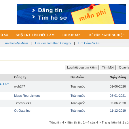
HỒ SƠ
NHẬT KÝ TÌM VIỆC LÀM
TÀI KHOẢN
TƯ VẤN NGHỀ NGHIỆP
|
Tìm theo địa điểm
|
Tìm việc làm theo Công ty
|
Tìm kiếm đã lưu
Công ty
Địa điểm
Ngày đăng
AI Làm
woh247
Toàn quốc
01-06-2026
Mass Recruitment
Toàn quốc
08-01-2021
Timesbucks
Toàn quốc
03-06-2020
Qt-Data Inc
Toàn quốc
11-12-2019
Tổng tin: 4 - Hiển thị tin: 1 - 4 của 4 - Trang hiển thị: 1 củ