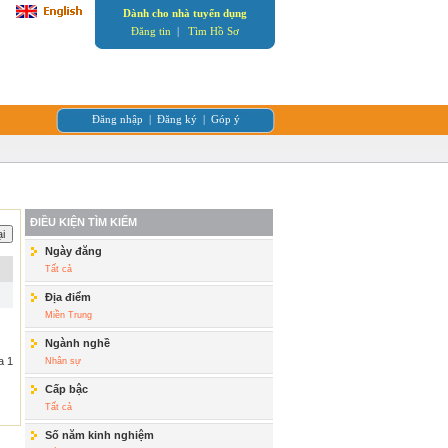
Dành cho nhà tuyển dụng
Đăng tin
|
Tìm Hồ Sơ
Đăng nhập
|
Đăng ký
|
Góp ý
ĐIỀU KIỆN TÌM KIẾM
Ngày đăng
Tất cả
Địa điểm
Miền Trung
Ngành nghề
a 1
Nhân sự
Cấp bậc
Tất cả
Số năm kinh nghiệm