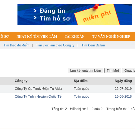
HỒ SƠ
NHẬT KÝ TÌM VIỆC LÀM
TÀI KHOẢN
TƯ VẤN NGHỀ NGHIỆP
|
Tìm theo địa điểm
|
Tìm việc làm theo Công ty
|
Tìm kiếm đã lưu
Công ty
Địa điểm
Ngày đăng
Công Ty Cp Tmdv Điện Tử Vidia
Toàn quốc
22-07-2019
Công Ty Tnhh Newton Quốc Tế
Toàn quốc
16-08-2018
Tổng tin: 2 - Hiển thị tin: 1 - 2 của 2 - Trang hiển thị: 1 củ