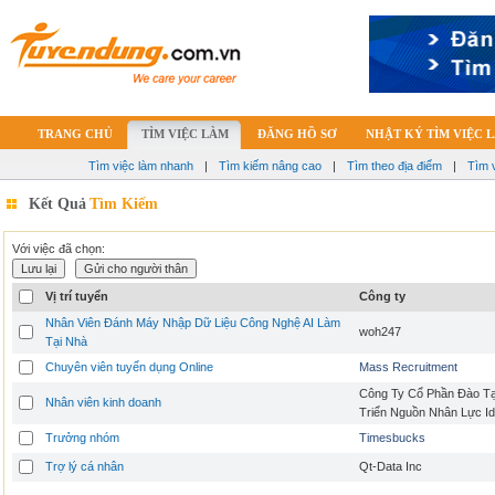
TRANG CHỦ
TÌM VIỆC LÀM
ĐĂNG HỒ SƠ
NHẬT KÝ TÌM VIỆC 
Tìm việc làm nhanh
|
Tìm kiếm nâng cao
|
Tìm theo địa điểm
|
Tìm 
Kết Quả
Tìm Kiếm
Với việc đã chọn:
Vị trí tuyển
Công ty
Nhân Viên Đánh Máy Nhập Dữ Liệu Công Nghệ AI Làm
woh247
Tại Nhà
Chuyên viên tuyển dụng Online
Mass Recruitment
Công Ty Cổ Phần Đào Tạ
Nhân viên kinh doanh
Triển Nguồn Nhân Lực Id
Trưởng nhóm
Timesbucks
Trợ lý cá nhân
Qt-Data Inc