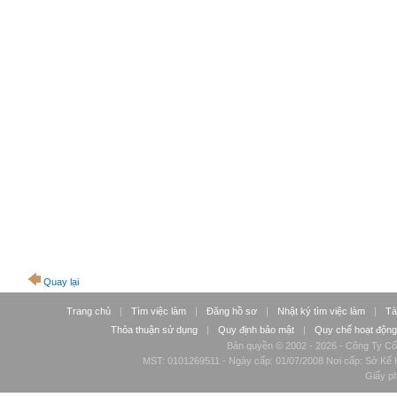
Quay lại
Trang chủ
|
Tìm việc làm
|
Đăng hồ sơ
|
Nhật ký tìm việc làm
|
Tà
Thỏa thuận sử dụng
|
Quy định bảo mật
|
Quy chế hoạt động
Bản quyền © 2002 - 2026 - Công Ty Cổ
MST: 0101269511 - Ngày cấp: 01/07/2008 Nơi cấp: Sở Kế H
Giấy p