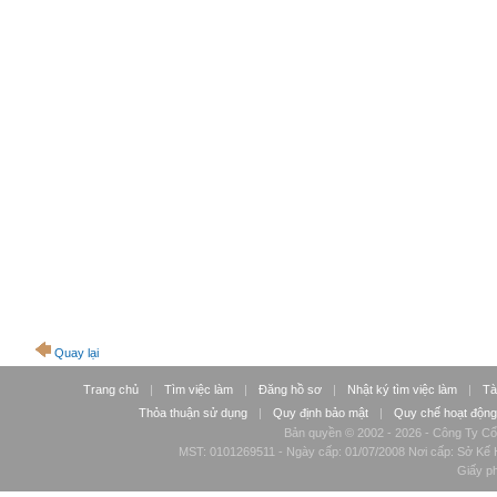
Quay lại
Trang chủ
|
Tìm việc làm
|
Đăng hồ sơ
|
Nhật ký tìm việc làm
|
Tà
Thỏa thuận sử dụng
|
Quy định bảo mật
|
Quy chế hoạt động
Bản quyền © 2002 - 2026 - Công Ty Cổ
MST: 0101269511 - Ngày cấp: 01/07/2008 Nơi cấp: Sở Kế H
Giấy p