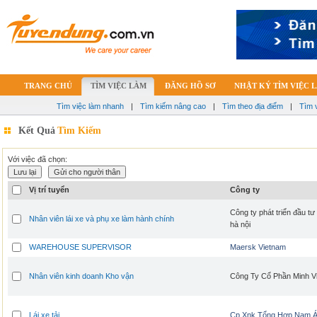
TRANG CHỦ
TÌM VIỆC LÀM
ĐĂNG HỒ SƠ
NHẬT KÝ TÌM VIỆC 
Tìm việc làm nhanh
|
Tìm kiếm nâng cao
|
Tìm theo địa điểm
|
Tìm 
Kết Quả
Tìm Kiếm
Với việc đã chọn:
Vị trí tuyển
Công ty
Công ty phát triển đầu t
Nhân viên lái xe và phụ xe làm hành chính
hà nội
WAREHOUSE SUPERVISOR
Maersk Vietnam
Nhân viên kinh doanh Kho vận
Công Ty Cổ Phần Minh V
Lái xe tải
Cp Xnk Tổng Hợp Nam 