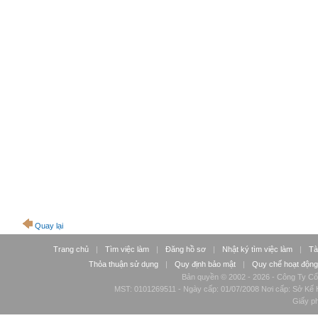
Quay lại
Trang chủ
|
Tìm việc làm
|
Đăng hồ sơ
|
Nhật ký tìm việc làm
|
Tà
Thỏa thuận sử dụng
|
Quy định bảo mật
|
Quy chế hoạt động
Bản quyền © 2002 - 2026 - Công Ty Cổ
MST: 0101269511 - Ngày cấp: 01/07/2008 Nơi cấp: Sở Kế H
Giấy p