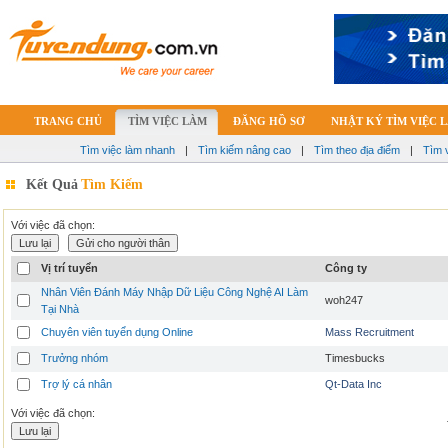
TRANG CHỦ
TÌM VIỆC LÀM
ĐĂNG HỒ SƠ
NHẬT KÝ TÌM VIỆC 
Tìm việc làm nhanh
|
Tìm kiếm nâng cao
|
Tìm theo địa điểm
|
Tìm 
Kết Quả
Tìm Kiếm
Với việc đã chọn:
Vị trí tuyển
Công ty
Nhân Viên Đánh Máy Nhập Dữ Liệu Công Nghệ AI Làm
woh247
Tại Nhà
Chuyên viên tuyển dụng Online
Mass Recruitment
Trưởng nhóm
Timesbucks
Trợ lý cá nhân
Qt-Data Inc
Với việc đã chọn: