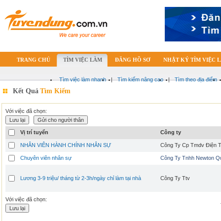
TRANG CHỦ
TÌM VIỆC LÀM
ĐĂNG HỒ SƠ
NHẬT KÝ TÌM VIỆC 
Tìm việc làm nhanh
|
Tìm kiếm nâng cao
|
Tìm theo địa điểm
Kết Quả
Tìm Kiếm
Với việc đã chọn:
Vị trí tuyển
Công ty
NHÂN VIÊN HÀNH CHÍNH NHÂN SỰ
Công Ty Cp Tmdv Điện T
Chuyên viên nhân sự
Công Ty Tnhh Newton Q
Lương 3-9 triệu/ tháng từ 2-3h/ngày chỉ làm tại nhà
Công Ty Ttv
Với việc đã chọn: