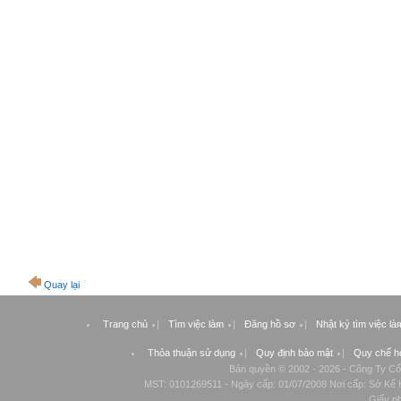
Quay lại
Trang chủ
|
Tìm việc làm
|
Đăng hồ sơ
|
Nhật ký tìm việc là
Thỏa thuận sử dụng
|
Quy định bảo mật
|
Quy chế h
Bản quyền © 2002 - 2026 - Công Ty Cổ
MST: 0101269511 - Ngày cấp: 01/07/2008 Nơi cấp: Sở Kế H
Giấy p