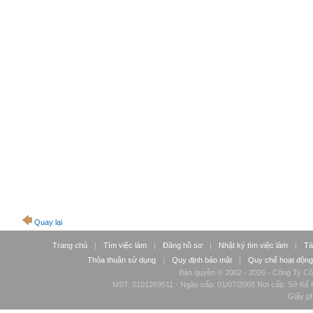
Quay lại
Trang chủ
|
Tìm việc làm
|
Đăng hồ sơ
|
Nhật ký tìm việc làm
|
Tà
Thỏa thuận sử dụng
|
Quy định bảo mật
|
Quy chế hoạt động
Bản quyền © 2002 - 2026 - Công Ty Cổ
MST: 0101269511 - Ngày cấp: 01/07/2008 Nơi cấp: Sở Kế H
Giấy p