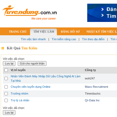
TRANG CHỦ
TÌM VIỆC LÀM
ĐĂNG HỒ SƠ
NHẬT KÝ TÌM VIỆC 
Tìm việc làm nhanh
|
Tìm kiếm nâng cao
|
Tìm theo địa điểm
|
Tìm 
Kết Quả
Tìm Kiếm
Với việc đã chọn:
Vị trí tuyển
Công ty
Nhân Viên Đánh Máy Nhập Dữ Liệu Công Nghệ AI Làm
woh247
Tại Nhà
Chuyên viên tuyển dụng Online
Mass Recruitment
Trưởng nhóm
Timesbucks
Trợ lý cá nhân
Qt-Data Inc
Với việc đã chọn: