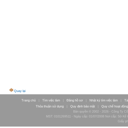
Quay lại
Trang chủ
|
Tìm việc làm
|
Đăng hồ sơ
|
Nhật ký tìm việc làm
|
Tà
Thỏa thuận sử dụng
|
Quy định bảo mật
|
Quy chế hoạt động
Bản quyền © 2002 - 2026 - Công Ty Cổ
MST: 0101269511 - Ngày cấp: 01/07/2008 Nơi cấp: Sở Kế H
Giấy p