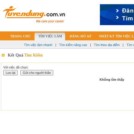
TRANG CHỦ
TÌM VIỆC LÀM
ĐĂNG HỒ SƠ
NHẬT KÝ TÌM VIỆC 
Tìm việc làm nhanh
|
Tìm kiếm nâng cao
|
Tìm theo địa điểm
|
Tìm 
Kết Quả
Tìm Kiếm
Với việc đã chọn:
Không tìm thấy