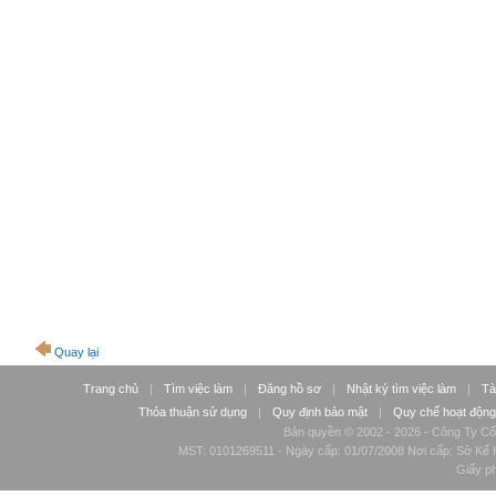
Quay lại
Trang chủ
|
Tìm việc làm
|
Đăng hồ sơ
|
Nhật ký tìm việc làm
|
Tà
Thỏa thuận sử dụng
|
Quy định bảo mật
|
Quy chế hoạt động
Bản quyền © 2002 - 2026 - Công Ty Cổ
MST: 0101269511 - Ngày cấp: 01/07/2008 Nơi cấp: Sở Kế H
Giấy p