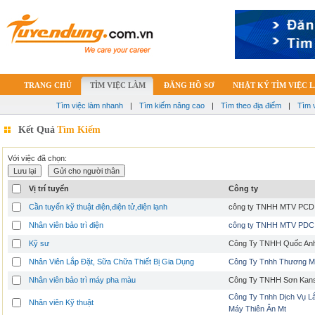
TRANG CHỦ
TÌM VIỆC LÀM
ĐĂNG HỒ SƠ
NHẬT KÝ TÌM VIỆC 
Tìm việc làm nhanh
|
Tìm kiếm nâng cao
|
Tìm theo địa điểm
|
Tìm 
Kết Quả
Tìm Kiếm
Với việc đã chọn:
Vị trí tuyển
Công ty
Cần tuyển kỹ thuật điện,điện tử,điện lạnh
công ty TNHH MTV PCD
Nhân viên bảo trì điện
công ty TNHH MTV PDC
Kỹ sư
Công Ty TNHH Quốc An
Nhân Viên Lắp Đặt, Sữa Chữa Thiết Bị Gia Dụng
Công Ty Tnhh Thương M
Nhân viên bảo trì máy pha màu
Công Ty TNHH Sơn Kans
Công Ty Tnhh Dịch Vụ L
Nhân viên Kỹ thuật
Máy Thiên Ân Mt