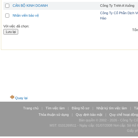
CÁN BỘ KINH DOANH
Công Ty Tnhh A Vuông
Công Ty Cổ Phần Dịch V
Nhân viên bảo vệ
Hào
Với việc đã chọn:
Tổng
Quay lại
Trang chủ
|
Tìm việc làm
|
Đăng hồ sơ
|
Nhật ký tìm việc làm
|
Tà
Thỏa thuận sử dụng
|
Quy định bảo mật
|
Quy chế hoạt động
Bản quyền © 2002 - 2026 - Công Ty Cổ
MST: 0101269511 - Ngày cấp: 01/07/2008 Nơi cấp: Sở Kế H
Giấy p