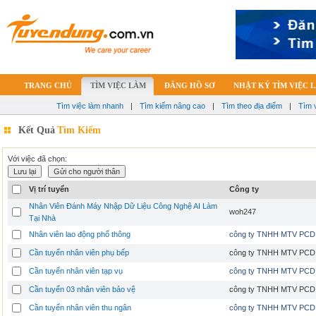
TRANG CHỦ
TÌM VIỆC LÀM
ĐĂNG HỒ SƠ
NHẬT KÝ TÌM VIỆC 
Tìm việc làm nhanh
|
Tìm kiếm nâng cao
|
Tìm theo địa điểm
|
Tìm 
Kết Quả
Tìm Kiếm
Với việc đã chọn:
Vị trí tuyển
Công ty
Nhân Viên Đánh Máy Nhập Dữ Liệu Công Nghệ AI Làm
woh247
Tại Nhà
Nhân viên lao động phổ thông
công ty TNHH MTV PCD
Cần tuyển nhân viên phụ bếp
công ty TNHH MTV PCD
Cần tuyển nhân viên tạp vụ
công ty TNHH MTV PCD
Cần tuyển 03 nhân viên bảo vệ
công ty TNHH MTV PCD
Cần tuyển nhân viên thu ngân
công ty TNHH MTV PCD