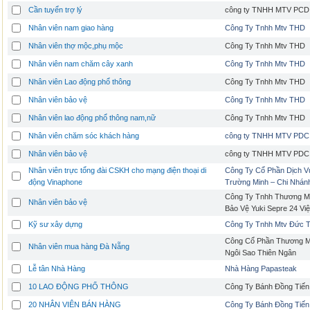
Cần tuyển trợ lý
công ty TNHH MTV PCD
Nhân viên nam giao hàng
Công Ty Tnhh Mtv THD
Nhân viên thợ mộc,phụ mộc
Công Ty Tnhh Mtv THD
Nhân viên nam chăm cây xanh
Công Ty Tnhh Mtv THD
Nhân viên Lao động phổ thông
Công Ty Tnhh Mtv THD
Nhân viên bảo vệ
Công Ty Tnhh Mtv THD
Nhân viên lao động phổ thông nam,nữ
Công Ty Tnhh Mtv THD
Nhân viên chăm sóc khách hàng
công ty TNHH MTV PDC
Nhân viên bảo vệ
công ty TNHH MTV PDC
Nhân viên trực tổng đài CSKH cho mạng điện thoại di
Công Ty Cổ Phần Dịch V
động Vinaphone
Trường Minh – Chi Nhán
Công Ty Tnhh Thương Mạ
Nhân viên bảo vệ
Bảo Vệ Yuki Sepre 24 Vi
Kỹ sư xây dựng
Công Ty Tnhh Mtv Đức Tr
Công Cổ Phần Thương Mạ
Nhân viên mua hàng Đà Nẵng
Ngôi Sao Thiên Ngân
Lễ tân Nhà Hàng
Nhà Hàng Papasteak
10 LAO ĐỘNG PHỔ THÔNG
Công Ty Bánh Đồng Tiến
20 NHÂN VIÊN BÁN HÀNG
Công Ty Bánh Đồng Tiến