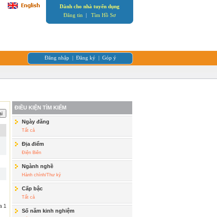
Dành cho nhà tuyển dụng
Đăng tin
|
Tìm Hồ Sơ
Đăng nhập
|
Đăng ký
|
Góp ý
ĐIỀU KIỆN TÌM KIẾM
Ngày đăng
Tất cả
Địa điểm
Điện Biên
Ngành nghề
Hành chính/Thư ký
Cấp bậc
Tất cả
a 1
Số năm kinh nghiệm