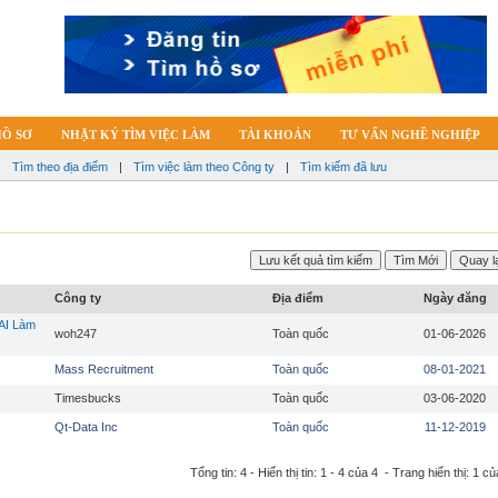
HỒ SƠ
NHẬT KÝ TÌM VIỆC LÀM
TÀI KHOẢN
TƯ VẤN NGHỀ NGHIỆP
|
Tìm theo địa điểm
|
Tìm việc làm theo Công ty
|
Tìm kiếm đã lưu
Công ty
Địa điểm
Ngày đăng
AI Làm
woh247
Toàn quốc
01-06-2026
Mass Recruitment
Toàn quốc
08-01-2021
Timesbucks
Toàn quốc
03-06-2020
Qt-Data Inc
Toàn quốc
11-12-2019
Tổng tin: 4 - Hiển thị tin: 1 - 4 của 4 - Trang hiển thị: 1 củ