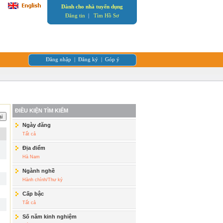
Dành cho nhà tuyển dụng
Đăng tin
|
Tìm Hồ Sơ
Đăng nhập
|
Đăng ký
|
Góp ý
ĐIỀU KIỆN TÌM KIẾM
Ngày đăng
Tất cả
Địa điểm
Hà Nam
Ngành nghề
Hành chính/Thư ký
Cấp bậc
Tất cả
Số năm kinh nghiệm