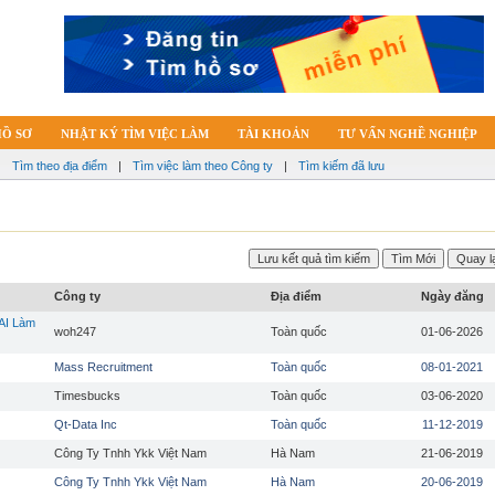
HỒ SƠ
NHẬT KÝ TÌM VIỆC LÀM
TÀI KHOẢN
TƯ VẤN NGHỀ NGHIỆP
|
Tìm theo địa điểm
|
Tìm việc làm theo Công ty
|
Tìm kiếm đã lưu
Công ty
Địa điểm
Ngày đăng
AI Làm
woh247
Toàn quốc
01-06-2026
Mass Recruitment
Toàn quốc
08-01-2021
Timesbucks
Toàn quốc
03-06-2020
Qt-Data Inc
Toàn quốc
11-12-2019
Công Ty Tnhh Ykk Việt Nam
Hà Nam
21-06-2019
Công Ty Tnhh Ykk Việt Nam
Hà Nam
20-06-2019