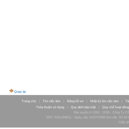
Quay lại
Trang chủ
|
Tìm việc làm
|
Đăng hồ sơ
|
Nhật ký tìm việc làm
|
Tà
Thỏa thuận sử dụng
|
Quy định bảo mật
|
Quy chế hoạt động
Bản quyền © 2002 - 2026 - Công Ty Cổ
MST: 0101269511 - Ngày cấp: 01/07/2008 Nơi cấp: Sở Kế H
Giấy p