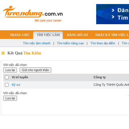
TRANG CHỦ
TÌM VIỆC LÀM
ĐĂNG HỒ SƠ
NHẬT KÝ TÌM VIỆC 
Tìm việc làm nhanh
|
Tìm kiếm nâng cao
|
Tìm theo địa điểm
|
Tìm 
Kết Quả
Tìm Kiếm
Với việc đã chọn:
Vị trí tuyển
Công ty
Kỹ sư
Công Ty TNHH Quốc An
Với việc đã chọn: