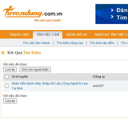
TRANG CHỦ
TÌM VIỆC LÀM
ĐĂNG HỒ SƠ
NHẬT KÝ TÌM VIỆC 
Tìm việc làm nhanh
|
Tìm kiếm nâng cao
|
Tìm theo địa điểm
|
Tìm 
Kết Quả
Tìm Kiếm
Với việc đã chọn:
Vị trí tuyển
Công ty
Nhân Viên Đánh Máy Nhập Dữ Liệu Công Nghệ AI Làm
woh247
Tại Nhà
Với việc đã chọn: