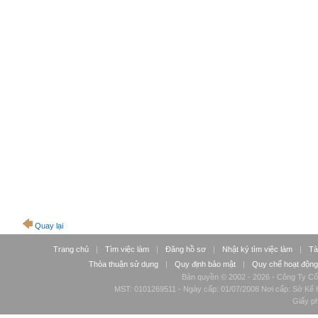
Quay lại
Trang chủ
|
Tìm việc làm
|
Đăng hồ sơ
|
Nhật ký tìm việc làm
|
Tà
Thỏa thuận sử dụng
|
Quy định bảo mật
|
Quy chế hoạt động
Bản quyền © 2002 - 2026 - Công Ty Cổ
MST: 0101269511 - Ngày cấp: 01/07/2008 Nơi cấp: Sở Kế H
Giấy p