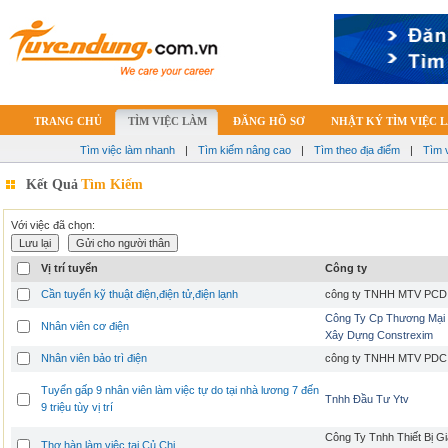
TRANG CHỦ
TÌM VIỆC LÀM
ĐĂNG HỒ SƠ
NHẬT KÝ TÌM VIỆC 
Tìm việc làm nhanh
|
Tìm kiếm nâng cao
|
Tìm theo địa điểm
|
Tìm 
Kết Quả
Tìm Kiếm
Với việc đã chọn:
Vị trí tuyển
Công ty
Cần tuyển kỹ thuật điện,điện tử,điện lạnh
công ty TNHH MTV PCD
Công Ty Cp Thương Mại
Nhân viên cơ điện
Xây Dựng Constrexim
Nhân viên bảo trì điện
công ty TNHH MTV PDC
Tuyển gấp 9 nhân viên làm việc tự do tại nhà lương 7 đến
Tnhh Đầu Tư Ytv
9 triệu tùy vị trí
Công Ty Tnhh Thiết Bị G
Thợ hàn làm việc tại Củ Chi