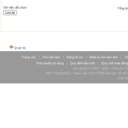
Với việc đã chọn:
Tổng tin
Quay lại
Trang chủ
|
Tìm việc làm
|
Đăng hồ sơ
|
Nhật ký tìm việc làm
|
Tà
Thỏa thuận sử dụng
|
Quy định bảo mật
|
Quy chế hoạt động
Bản quyền © 2002 - 2026 - Công Ty Cổ
MST: 0101269511 - Ngày cấp: 01/07/2008 Nơi cấp: Sở Kế H
Giấy p