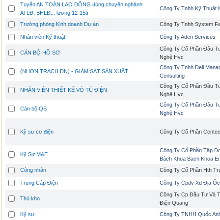
Tuyển AN TOÀN LAO ĐỘNG đúng chuyên nghành
Công Ty Tnhh Kỹ Thuật
ATLĐ, BHLĐ... lương 12-15tr
Trưởng phòng Kinh doanh Dự án
Công Ty Tnhh System Fa
Nhân viên Kỹ thuật
Công Ty Aden Services
Công Ty Cổ Phần Đầu T
CÁN BỘ HỒ SƠ
Nghệ Hvc
Công Ty Tnhh Deli Mana
(NHƠN TRẠCH,ĐN) - GIÁM SÁT SẢN XUẤT
Consulting
Công Ty Cổ Phần Đầu T
NHÂN VIÊN THIẾT KẾ VỎ TỦ ĐIỆN
Nghệ Hvc
Công Ty Cổ Phần Đầu T
Cán bộ QS
Nghệ Hvc
Kỹ sư cơ điện
Công Ty Cổ Phần Cente
Công Ty Cổ Phần Tập Đ
Kỹ Sư M&E
Bách Khoa Bach Khoa En
Công nhân
Công Ty Cổ Phần Hth Tr
Trung Cấp Điện
Công Ty Cpdv Xd Địa Ốc
Công Ty Cp Đầu Tư Và 
Thủ kho
Điện Quang
Kỹ sư
Công Ty TNHH Quốc An