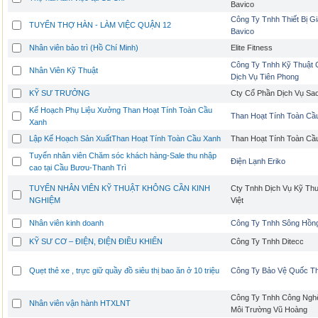
Bavico
Công Ty Tnhh Thiết Bị G
TUYỂN THỢ HÀN - LÀM VIỆC QUẬN 12
Bavico
Nhân viên bảo trì (Hồ Chí Minh)
Elite Fitness
Công Ty Tnhh Kỹ Thuật 
Nhân Viên Kỹ Thuật
Dịch Vụ Tiên Phong
KỸ SƯ TRƯỞNG
Cty Cổ Phần Dịch Vụ Sa
Kế Hoạch Phụ Liệu Xưởng Than Hoạt Tính Toàn Cầu
Than Hoạt Tính Toàn Cầ
Xanh
Lập Kế Hoạch Sản XuấtThan Hoạt Tính Toàn Cầu Xanh
Than Hoạt Tính Toàn Cầ
Tuyển nhân viên Chăm sóc khách hàng-Sale thu nhập
Điện Lạnh Eriko
cao tại Cầu Bươu-Thanh Trì
TUYỂN NHÂN VIÊN KỸ THUẬT KHÔNG CẦN KINH
Cty Tnhh Dịch Vụ Kỹ Thu
NGHIỆM
Việt
Nhân viên kinh doanh
Công Ty Tnhh Sông Hồng
KỸ SƯ CƠ – ĐIỆN, ĐIỆN ĐIỀU KHIỂN
Công Ty Tnhh Ditecc
Quẹt thẻ xe , trực giữ quầy đồ siêu thị bao ăn ở 10 triệu
Công Ty Bảo Vệ Quốc T
Công Ty Tnhh Công Ngh
Nhân viên vận hành HTXLNT
Môi Trường Vũ Hoàng