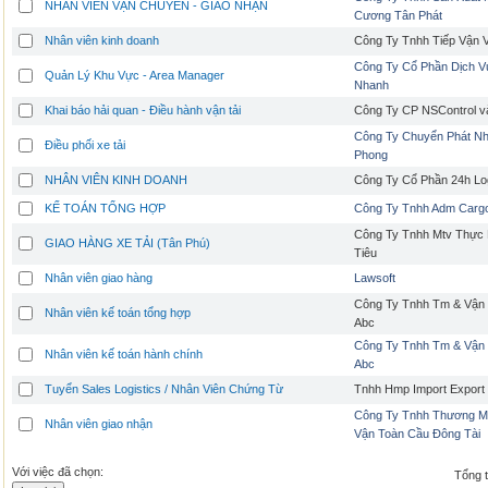
NHÂN VIÊN VẬN CHUYỂN - GIAO NHẬN
Cương Tân Phát
Nhân viên kinh doanh
Công Ty Tnhh Tiếp Vận 
Công Ty Cổ Phần Dịch V
Quản Lý Khu Vực - Area Manager
Nhanh
Khai báo hải quan - Điều hành vận tải
Công Ty CP NSControl 
Công Ty Chuyển Phát N
Điều phối xe tải
Phong
NHÂN VIÊN KINH DOANH
Công Ty Cổ Phần 24h Log
KẾ TOÁN TỔNG HỢP
Công Ty Tnhh Adm Cargo
Công Ty Tnhh Mtv Thực
GIAO HÀNG XE TẢI (Tân Phú)
Tiêu
Nhân viên giao hàng
Lawsoft
Công Ty Tnhh Tm & Vận 
Nhân viên kế toán tổng hợp
Abc
Công Ty Tnhh Tm & Vận 
Nhân viên kế toán hành chính
Abc
Tuyển Sales Logistics / Nhân Viên Chứng Từ
Tnhh Hmp Import Export
Công Ty Tnhh Thương Mạ
Nhân viên giao nhận
Vận Toàn Cầu Đông Tài
Với việc đã chọn:
Tổng t