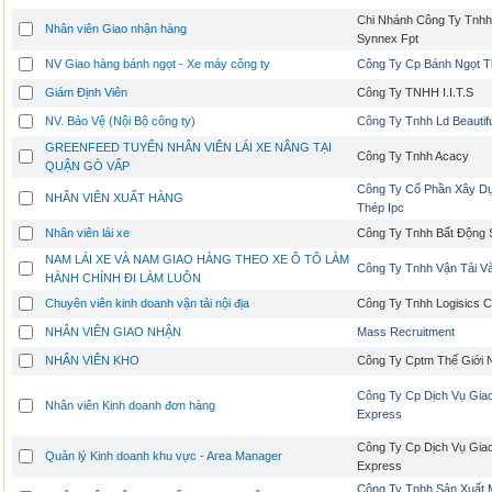
Chi Nhánh Công Ty Tnhh
Nhân viên Giao nhận hàng
Synnex Fpt
NV Giao hàng bánh ngọt - Xe máy công ty
Công Ty Cp Bánh Ngọt 
Giám Định Viên
Công Ty TNHH I.I.T.S
NV. Bảo Vệ (Nội Bộ công ty)
Công Ty Tnhh Ld Beautifu
GREENFEED TUYỂN NHÂN VIÊN LÁI XE NÂNG TẠI
Công Ty Tnhh Acacy
QUẬN GÒ VẤP
Công Ty Cổ Phần Xây D
NHÂN VIÊN XUẤT HÀNG
Thép Ipc
Nhân viên lái xe
Công Ty Tnhh Bất Động 
NAM LÁI XE VÀ NAM GIAO HÀNG THEO XE Ô TÔ LÀM
Công Ty Tnhh Vận Tải Và
HÀNH CHÍNH ĐI LÀM LUÔN
Chuyên viên kinh doanh vận tải nội địa
Công Ty Tnhh Logisics 
NHÂN VIÊN GIAO NHẬN
Mass Recruitment
NHÂN VIÊN KHO
Công Ty Cptm Thế Giới
Công Ty Cp Dịch Vụ Gia
Nhân viên Kinh doanh đơn hàng
Express
Công Ty Cp Dịch Vụ Gia
Quản lý Kinh doanh khu vực - Area Manager
Express
Công Ty Tnhh Sản Xuất 