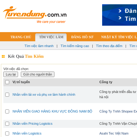
TRANG CHỦ
TÌM VIỆC LÀM
ĐĂNG HỒ SƠ
NHẬT KÝ TÌM VIỆC 
Tìm việc làm nhanh
|
Tìm kiếm nâng cao
|
Tìm theo địa điểm
|
Tìm 
Kết Quả
Tìm Kiếm
Với việc đã chọn:
Vị trí tuyển
Công ty
Công ty phát triển đầu t
Nhân viên lái xe và phụ xe làm hành chính
hà nội
NHÂN VIÊN GIAO HÀNG KHU VỰC ĐÔNG NAM BỘ
Công Ty Tnhh Shopee E
Nhân viên Pricing Logistics
Công Ty Tnhh Vận Chuyể
Nhân viên Logistics
Asahi Tec Việt Nam