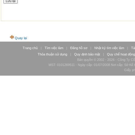
Quay lại
Trang chủ
|
Tìm việc làm
|
Đăng hồ sơ
|
Nhật ký tìm việc làm
|
Tà
Thỏa thuận sử dụng
|
Quy định bảo mật
|
Quy chế hoạt động
Bản quyền © 2002 - 2026 - Công Ty Cổ
MST: 0101269511 - Ngày cấp: 01/07/2008 Nơi cấp: Sở Kế H
Giấy p