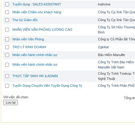
Tuyển dụng : SALES ASSISTANT
Inahvina
Nhân viên Chăm sóc khách hàng
Công Ty Cp Xnk Tân Qu
Thư ký Giám đốc
Công Ty Cp Xnk Tân Qu
Công Ty Sở Hữu Thương
NHÂN VIÊN VĂN PHÒNG LƯƠNG CAO
Bình
Nhân viên Văn Phòng
Công ty Cô Phần Bê Tô
TRỢ LÝ KINH DOANH
Zglobal
Nhân viên hành chính nhân sự
Bảo Hiểm Manulife
Công Ty Tnhh Bảo Hiểm
Nhân viên hành chính nhân sự
Manulife Việt Nam
Công Ty Tnhh Tmdvqc Ti
THỰC TẬP SINH HR & ADMIN
Nghệ Thuật
Tuyển Dụng Chuyên Viên Tuyển Dụng Công Ty
Công Ty Tnhh Phân Phối
Với việc đã chọn:
Tổng tin