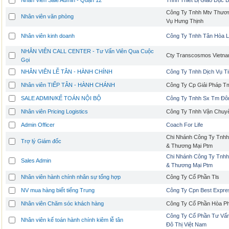
Nhân Viên Sale Admin - Quận 12
Tnhh Thiết Bị Giáo Dục 
Công Ty Tnhh Mtv Thươn
Nhân viên văn phòng
Vụ Hưng Thịnh
Nhân viên kinh doanh
Công Ty Tnhh Tân Hòa L
NHÂN VIÊN CALL CENTER - Tư Vấn Viên Qua Cuộc
Cty Transcosmos Vietn
Gọi
NHÂN VIÊN LỄ TÂN - HÀNH CHÍNH
Công Ty Tnhh Dịch Vụ T
Nhân viên TIẾP TÂN - HÀNH CHÁNH
Công Ty Cp Giải Pháp T
SALE ADMIN/KẾ TOÁN NỘI BỘ
Công Ty Tnhh Sx Tm Đô
Nhân viên Pricing Logistics
Công Ty Tnhh Vận Chuyể
Admin Officer
Coach For Life
Chi Nhánh Công Ty Tnh
Trợ lý Giám đốc
& Thương Mại Ptm
Chi Nhánh Công Ty Tnh
Sales Admin
& Thương Mại Ptm
Nhân viên hành chính nhân sự tổng hợp
Công Ty Cổ Phần Tls
NV mua hàng biết tiếng Trung
Công Ty Cpn Best Expre
Nhân viên Chăm sóc khách hàng
Công Ty Cổ Phần Hòa Ph
Công Ty Cổ Phần Tư Vấn
Nhân viên kế toán hành chính kiêm lễ tân
Đô Thị Việt Nam