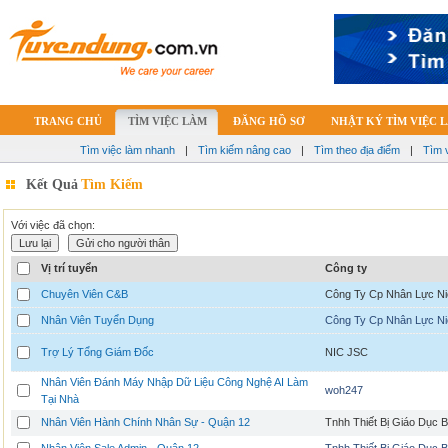
TRANG CHỦ
TÌM VIỆC LÀM
ĐĂNG HỒ SƠ
NHẬT KÝ TÌM VIỆC 
Tìm việc làm nhanh
|
Tìm kiếm nâng cao
|
Tìm theo địa điểm
|
Tìm 
Kết Quả
Tìm Kiếm
Với việc đã chọn:
Vị trí tuyển
Công ty
Chuyên Viên C&B
Công Ty Cp Nhân Lực Ni
Nhân Viên Tuyển Dụng
Công Ty Cp Nhân Lực Ni
Trợ Lý Tổng Giám Đốc
NIC JSC
Nhân Viên Đánh Máy Nhập Dữ Liệu Công Nghệ AI Làm
woh247
Tại Nhà
Nhân Viên Hành Chính Nhân Sự - Quận 12
Tnhh Thiết Bị Giáo Dục 