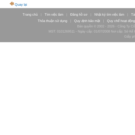
Quay lại
Trang chủ
|
Tìm việc làm
|
Đăng hồ sơ
|
Nhật ký tìm việc làm
|
Tà
Thỏa thuận sử dụng
|
Quy định bảo mật
|
Quy chế hoạt động
Bản quyền © 2002 - 2026 - Công Ty Cổ
MST: 0101269511 - Ngày cấp: 01/07/2008 Nơi cấp: Sở Kế H
Giấy p