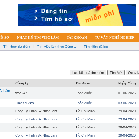
HỒ SƠ
NHẬT KÝ TÌM VIỆC LÀM
TÀI KHOẢN
TƯ VẤN NGHỀ NGHIỆP
|
Tìm theo địa điểm
|
Tìm việc làm theo Công ty
|
Tìm kiếm đã lưu
Công ty
Địa điểm
Ngày đăng
AI Làm
woh247
Toàn quốc
01-06-2026
Timesbucks
Toàn quốc
03-06-2020
Công Ty Tnhh Sx Nhật Lâm
Hồ Chí Minh
29-04-2020
Công Ty Tnhh Sx Nhật Lâm
Hồ Chí Minh
29-04-2020
Công Ty Tnhh Sx Nhật Lâm
Hồ Chí Minh
29-04-2020
Công Ty Tnhh Sx Nhật Lâm
Hồ Chí Minh
29-04-2020