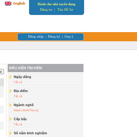
Dành cho nhà tuyển dụng
Đăng tin
|
Tìm Hồ Sơ
Đăng nhập
|
Đăng ký
|
Góp ý
ĐIỀU KIỆN TÌM KIẾM
Ngày đăng
Tất cả
Địa điểm
Tất cả
Ngành nghề
Hành chính/Thư ký
Cấp bậc
Tất cả
Số năm kinh nghiệm