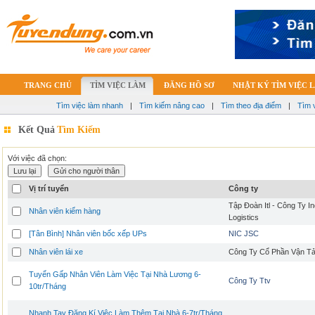
TRANG CHỦ
TÌM VIỆC LÀM
ĐĂNG HỒ SƠ
NHẬT KÝ TÌM VIỆC 
Tìm việc làm nhanh
|
Tìm kiếm nâng cao
|
Tìm theo địa điểm
|
Tìm 
Kết Quả
Tìm Kiếm
Với việc đã chọn:
Vị trí tuyển
Công ty
Tập Đoàn Itl - Công Ty I
Nhân viên kiểm hàng
Logistics
[Tân Bình] Nhân viên bốc xếp UPs
NIC JSC
Nhân viên lái xe
Công Ty Cổ Phần Vận Tả
Tuyển Gấp Nhân Viên Làm Việc Tại Nhà Lương 6-
Công Ty Ttv
10tr/Tháng
Nhanh Tay Đăng Kí Việc Làm Thêm Tại Nhà 6-7tr/Tháng,