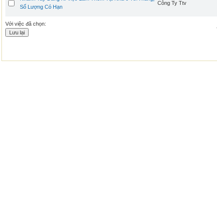
Công Ty Ttv
Số Lượng Có Hạn
Với việc đã chọn: