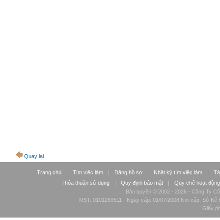
Quay lại
Trang chủ
|
Tìm việc làm
|
Đăng hồ sơ
|
Nhật ký tìm việc làm
|
Tà
Thỏa thuận sử dụng
|
Quy định bảo mật
|
Quy chế hoạt động
Bản quyền © 2002 - 2026 - Công Ty Cổ
MST: 0101269511 - Ngày cấp: 01/07/2008 Nơi cấp: Sở Kế H
Giấy p