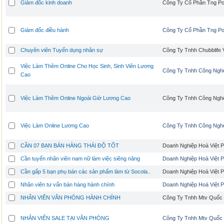
Giám đốc kinh doanh
Công Ty Cổ Phần Tng P
Giám đốc điều hành
Công Ty Cổ Phần Tng P
Chuyên viên Tuyển dụng nhân sự
Công Ty Tnhh Chubblife 
Việc Làm Thêm Online Cho Học Sinh, Sinh Viên Lương
Công Ty Tnhh Công Nghệ
Cao
Việc Làm Thêm Online Ngoài Giờ Lương Cao
Công Ty Tnhh Công Nghệ
Việc Làm Online Lương Cao
Công Ty Tnhh Công Nghệ
CẦN 07 BẠN BÁN HÀNG THÁI ĐỘ TỐT
Doanh Nghiệp Hoà Việt 
Cần tuyển nhân viên nam nữ làm việc siêng năng
Doanh Nghiệp Hoà Việt 
Cần gấp 5 bạn phụ bán các sản phẩm làm từ Socola..
Doanh Nghiệp Hoà Việt 
Nhân viên tư vấn bán hàng hành chính
Doanh Nghiệp Hoà Việt 
NHÂN VIÊN VĂN PHÒNG HÀNH CHÍNH
Công Ty Tnhh Mtv Quốc
NHÂN VIÊN SALE TẠI VĂN PHÒNG
Công Ty Tnhh Mtv Quốc