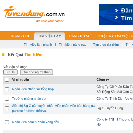
TRANG CHỦ
TÌM VIỆC LÀM
ĐĂNG HỒ SƠ
NHẬT KÝ TÌM VIỆC 
Tìm việc làm nhanh
|
Tìm kiếm nâng cao
|
Tìm theo địa điểm
|
Tìm 
Kết Quả
Tìm Kiếm
Với việc đã chọn:
Vị trí tuyển
Công ty
Công Ty Cổ Phần Đầu Tư
Nhân viên Nhân sự tổng hợp
Bất Động Sản Sài Gòn G
Trưởng phòng nhân sự
Công Ty Tnhh Dịch Vụ A
Siêu thị Big C cần tuyển nhân viên nhân viên bán hàng ca
Big C Tuyển Dụng
partime / fulltime thời vụ.
Công ty TNHH Thương M
Nhân viên nam nữ bán xăng dầu
Nội