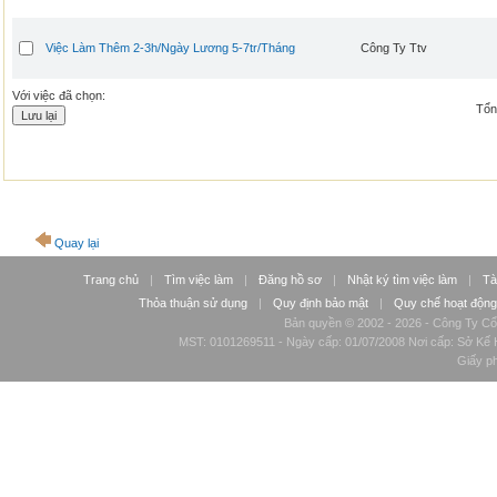
Việc Làm Thêm 2-3h/Ngày Lương 5-7tr/Tháng
Công Ty Ttv
Với việc đã chọn:
Tổng
Quay lại
Trang chủ
|
Tìm việc làm
|
Đăng hồ sơ
|
Nhật ký tìm việc làm
|
Tà
Thỏa thuận sử dụng
|
Quy định bảo mật
|
Quy chế hoạt động
Bản quyền © 2002 - 2026 - Công Ty Cổ
MST: 0101269511 - Ngày cấp: 01/07/2008 Nơi cấp: Sở Kế H
Giấy p