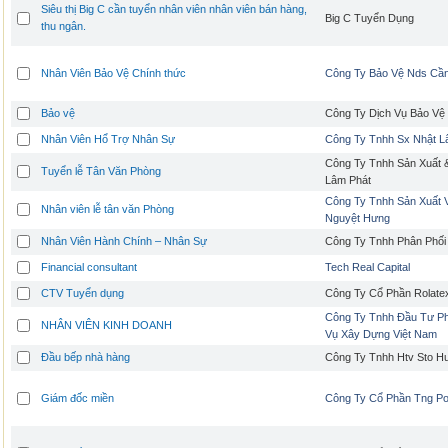
Siêu thị Big C cần tuyển nhân viên nhân viên bán hàng,
Big C Tuyển Dụng
thu ngân.
Nhân Viên Bảo Vệ Chính thức
Công Ty Bảo Vệ Nds Cầ
Bảo vệ
Công Ty Dịch Vụ Bảo Vệ
Nhân Viên Hổ Trợ Nhân Sự
Công Ty Tnhh Sx Nhật 
Công Ty Tnhh Sản Xuất 
Tuyển lễ Tân Văn Phòng
Lâm Phát
Công Ty Tnhh Sản Xuất 
Nhân viên lễ tân văn Phòng
Nguyệt Hưng
Nhân Viên Hành Chính – Nhân Sự
Công Ty Tnhh Phân Phối
Financial consultant
Tech Real Capital
CTV Tuyển dụng
Công Ty Cổ Phần Rolate
Công Ty Tnhh Đầu Tư Phá
NHÂN VIÊN KINH DOANH
Vụ Xây Dựng Việt Nam
Đầu bếp nhà hàng
Công Ty Tnhh Htv Sto H
Giám đốc miền
Công Ty Cổ Phần Tng P