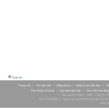
Quay lại
Trang chủ
|
Tìm việc làm
|
Đăng hồ sơ
|
Nhật ký tìm việc làm
|
Tà
Thỏa thuận sử dụng
|
Quy định bảo mật
|
Quy chế hoạt động
Bản quyền © 2002 - 2026 - Công Ty Cổ
MST: 0101269511 - Ngày cấp: 01/07/2008 Nơi cấp: Sở Kế H
Giấy p