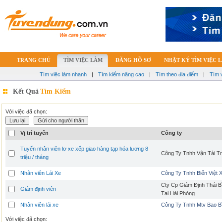
TRANG CHỦ
TÌM VIỆC LÀM
ĐĂNG HỒ SƠ
NHẬT KÝ TÌM VIỆC 
Tìm việc làm nhanh
|
Tìm kiếm nâng cao
|
Tìm theo địa điểm
|
Tìm 
Kết Quả
Tìm Kiếm
Với việc đã chọn:
Vị trí tuyển
Công ty
Tuyển nhân viên lơ xe xếp giao hàng tạp hóa lương 8
Công Ty Tnhh Vận Tải T
triệu / tháng
Nhân viên Lái Xe
Công Ty Tnhh Biển Việt 
Cty Cp Giám Định Thái 
Giám định viên
Tại Hải Phòng
Nhân viên lái xe
Công Ty Tnhh Mtv Bao B
Với việc đã chọn: