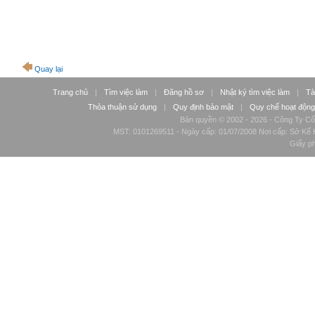
Quay lại
Trang chủ
|
Tìm việc làm
|
Đăng hồ sơ
|
Nhật ký tìm việc làm
|
Tà
Thỏa thuận sử dụng
|
Quy định bảo mật
|
Quy chế hoạt động
Bản quyền © 2002 - 2026 - Công Ty Cổ
MST: 0101269511 - Ngày cấp: 01/07/2008 Nơi cấp: Sở Kế H
Giấy p