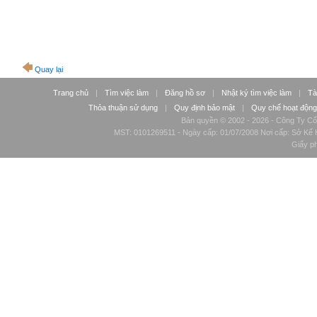
Quay lại
Trang chủ
|
Tìm việc làm
|
Đăng hồ sơ
|
Nhật ký tìm việc làm
|
Tà
Thỏa thuận sử dụng
|
Quy định bảo mật
|
Quy chế hoạt động
Bản quyền © 2002 - 2026 - Công Ty Cổ
MST: 0101269511 - Ngày cấp: 01/07/2008 Nơi cấp: Sở Kế H
Giấy p