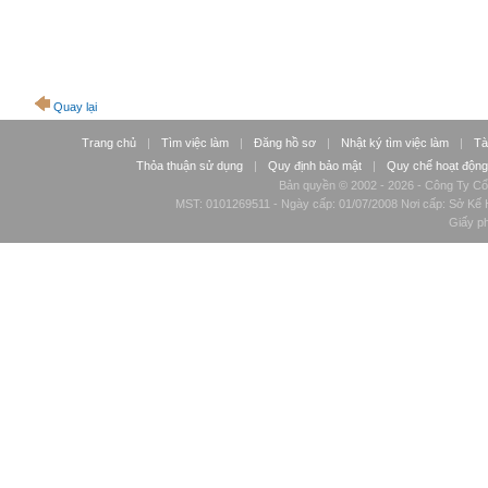
Quay lại
Trang chủ
|
Tìm việc làm
|
Đăng hồ sơ
|
Nhật ký tìm việc làm
|
Tà
Thỏa thuận sử dụng
|
Quy định bảo mật
|
Quy chế hoạt động
Bản quyền © 2002 - 2026 - Công Ty Cổ
MST: 0101269511 - Ngày cấp: 01/07/2008 Nơi cấp: Sở Kế H
Giấy p